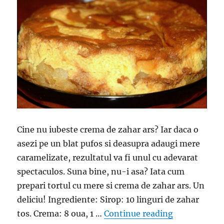
in
apa
Cine nu iubeste crema de zahar ars? Iar daca o
asezi pe un blat pufos si deasupra adaugi mere
caramelizate, rezultatul va fi unul cu adevarat
spectaculos. Suna bine, nu-i asa? Iata cum
prepari tortul cu mere si crema de zahar ars. Un
deliciu! Ingrediente: Sirop: 10 linguri de zahar
“Tort cu mer
tos. Crema: 8 oua, 1 …
Continue reading