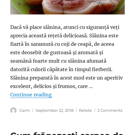
Dacă vă place slănina, atunci cu siguranță veți
aprecia această rețetă delicioasă. Slănina este
fiartă în saramură cu coji de ceapă, de aceea
este deosebit de gustoasă și aromată și
seamănă foarte mult cu slănina afumată
datorită culorii căpătate în timpul fierberii.
Slănina preparată în acest mod este un aperitiv
excelent, delicios și frumos, care …
“Cea mai gustoasă slănină – o rețet
Continue reading
Author
Posted
Categories
on
Cami
September 22, 2018
Retete
2 Comments
on
Cea
mai
gusto