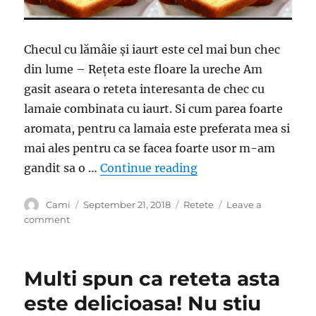
Checul cu lămâie și iaurt este cel mai bun chec
din lume – Rețeta este floare la ureche Am
gasit aseara o reteta interesanta de chec cu
lamaie combinata cu iaurt. Si cum parea foarte
aromata, pentru ca lamaia este preferata mea si
mai ales pentru ca se facea foarte usor m-am
“O rețetă delicioasă:
gandit sa o …
Continue reading
Author
Posted
Categories
Cami
September 21, 2018
Retete
Leave a
on
on
comment
O
rețetă
delicioasă:
Multi spun ca reteta asta
Chec
pufos
este delicioasa! Nu stiu
cu