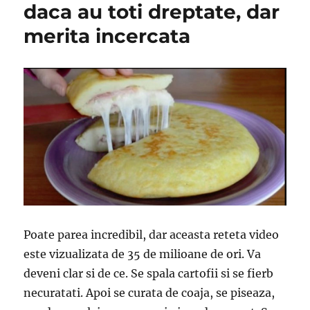
daca au toti dreptate, dar
lămâie
și
merita incercata
iaurt
Poate parea incredibil, dar aceasta reteta video
este vizualizata de 35 de milioane de ori. Va
deveni clar si de ce. Se spala cartofii si se fierb
necuratati. Apoi se curata de coaja, se piseaza,