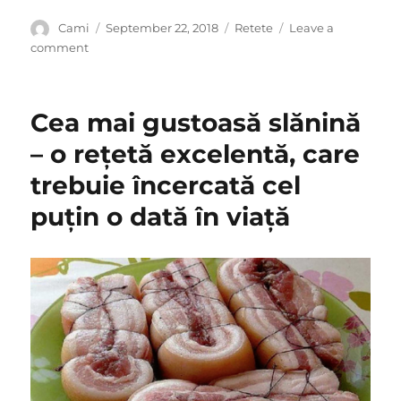
Author
Posted
Categories
Cami
September 22, 2018
Retete
Leave a
on
on
comment
Tort
cu
mere
Cea mai gustoasă slănină
si
crema
– o rețetă excelentă, care
de
trebuie încercată cel
zahar
ars-
puțin o dată în viață
un
desert
adorat
de
toti