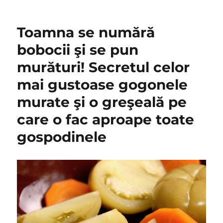
Prajitura
delicioasa
cu
Toamna se numără
branza:
Se
bobocii şi se pun
prepara
murături! Secretul celor
usor,
iar
mai gustoase gogonele
copiii
pur
murate şi o greşeală pe
si
care o fac aproape toate
simplu
o
gospodinele
adora