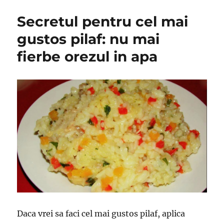
e
Secretul pentru cel mai
bine
să
gustos pilaf: nu mai
pui
fierbe orezul in apa
puțin
bicarbo
pe
carne
înainte
de
o
găti
si
alte
25
de
intrebu
despre
care
poate
Daca vrei sa faci cel mai gustos pilaf, aplica
nu