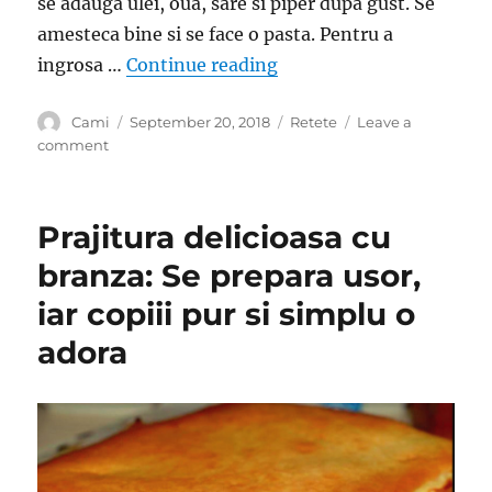
se adauga ulei, oua, sare si piper dupa gust. Se
amesteca bine si se face o pasta. Pentru a
“Multi spun ca reteta ast
ingrosa …
Continue reading
Author
Posted
Categories
Cami
September 20, 2018
Retete
Leave a
on
on
comment
Multi
spun
ca
Prajitura delicioasa cu
reteta
asta
branza: Se prepara usor,
este
iar copiii pur si simplu o
delicioasa!
Nu
adora
stiu
daca
au
toti
dreptate,
dar
merita