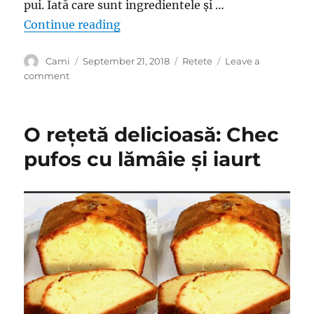
pui. Iată care sunt ingredientele și …
“Mănâncă românește! Cea mai bună
Continue reading
Author
Posted
Categories
Cami
September 21, 2018
Retete
Leave a
on
on
comment
Mănâncă
românește!
Cea
O rețetă delicioasă: Chec
mai
bună
pufos cu lămâie și iaurt
rețetă
de
ostropel
de
pui