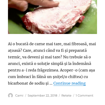
Ai o bucată de carne mai tare, mai fibroasă, mai
ațoasă? Care, atunci când va fi și preparată
termic, va deveni și mai tare? Nu trebuie să o
arunci, există o soluție simplă și la îndemână
pentru a-i reda frăgezimea. Acoper-o (cam așa
cum îmbraci în făină un șnițel/o chiftea) cu
“De ce e b
bicarbonat de sodiu și …
Continue reading
Author
Posted
Categories
on
Cami
September 22, 2018
Retete
1 Comment
on
De
ce