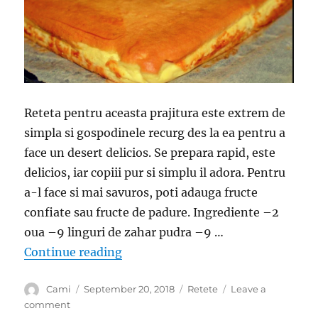
incercata
Reteta pentru aceasta prajitura este extrem de
simpla si gospodinele recurg des la ea pentru a
face un desert delicios. Se prepara rapid, este
delicios, iar copiii pur si simplu il adora. Pentru
a-l face si mai savuros, poti adauga fructe
confiate sau fructe de padure. Ingrediente –2
oua –9 linguri de zahar pudra –9 …
“Prajitura delicioasa cu branza: Se 
Continue reading
Author
Posted
Categories
Cami
September 20, 2018
Retete
Leave a
on
on
comment