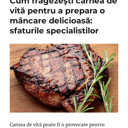
Cum frăgezeşti carnea de
slănin
–
vită pentru a prepara o
o
mâncare delicioasă:
rețetă
excele
sfaturile specialistilor
care
trebui
încerc
cel
puțin
o
dată
în
viață
Carnea de vită poate fi o provocare pentru