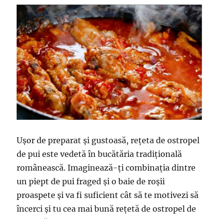
mâncare
delicioasă:
sfaturile
specialistilor
Ușor de preparat și gustoasă, rețeta de ostropel
de pui este vedetă în bucătăria tradițională
românească. Imaginează-ți combinația dintre
un piept de pui fraged și o baie de roșii
proaspete și va fi suficient cât să te motivezi să
încerci și tu cea mai bună rețetă de ostropel de