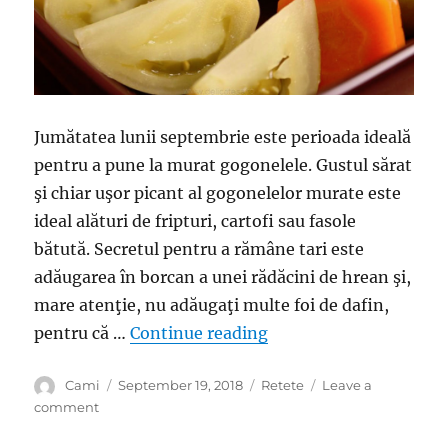
Jumătatea lunii septembrie este perioada ideală
pentru a pune la murat gogonelele. Gustul sărat
şi chiar uşor picant al gogonelelor murate este
ideal alături de fripturi, cartofi sau fasole
bătută. Secretul pentru a rămâne tari este
adăugarea în borcan a unei rădăcini de hrean şi,
mare atenţie, nu adăugaţi multe foi de dafin,
“Toamna se numără bobo
pentru că …
Continue reading
Author
Posted
Categories
Cami
September 19, 2018
Retete
Leave a
on
on
comment
Toamna
se