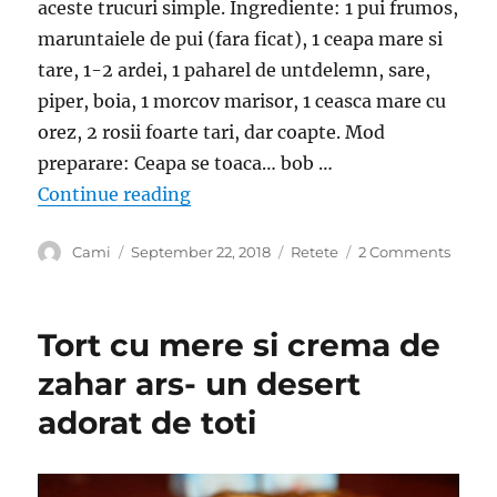
aceste trucuri simple. Ingrediente: 1 pui frumos,
stiai
maruntaiele de pui (fara ficat), 1 ceapa mare si
tare, 1-2 ardei, 1 paharel de untdelemn, sare,
piper, boia, 1 morcov marisor, 1 ceasca mare cu
orez, 2 rosii foarte tari, dar coapte. Mod
preparare: Ceapa se toaca… bob …
“Secretul pentru cel mai gustos pil
Continue reading
Author
Posted
Categories
on
Cami
September 22, 2018
Retete
2 Comments
on
Secret
pentr
cel
Tort cu mere si crema de
mai
gusto
zahar ars- un desert
pilaf:
adorat de toti
nu
mai
fierbe
orezul