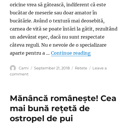
oricine vrea să gătească, indiferent că este
bucătar de meserie sau doar amator în
bucătărie. Având o textură mai deosebită,
carnea de vită se poate întări la gătit, rezultând
un adevărat eşec, dacă nu sunt respectate
câteva reguli. Nu e nevoie de o specializare
“Cum frăgezeşti c
aparte pentru a …
Continue reading
Author
Posted
Categories
Cami
September 21, 2018
Retete
Leave a
on
on
comment
Cum
frăgezeşti
carnea
Mănâncă românește! Cea
de
vită
mai bună rețetă de
pentru
ostropel de pui
a
prepara
o