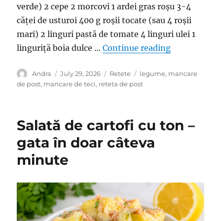
verde) 2 cepe 2 morcovi 1 ardei gras roșu 3-4
căței de usturoi 400 g roșii tocate (sau 4 roșii
mari) 2 linguri pastă de tomate 4 linguri ulei 1
“Mâncare de 
linguriță boia dulce …
Continue reading
Author
Posted
Categories
Tags
Andra
July 29, 2026
Retete
legume
,
mancare
on
de post
,
mancare de teci
,
reteta de post
Salată de cartofi cu ton –
gata în doar câteva
minute