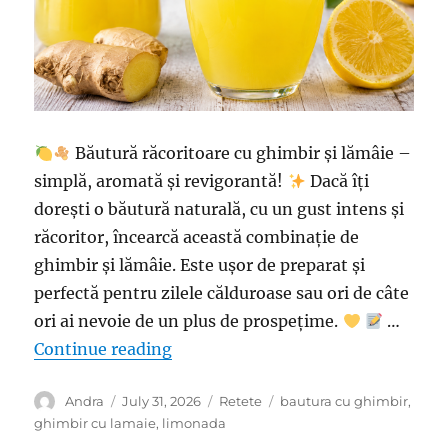
Băutură răcoritoare cu ghimbir și lămâie –
simplă, aromată și revigorantă!
Dacă îți
dorești o băutură naturală, cu un gust intens și
răcoritor, încearcă această combinație de
ghimbir și lămâie. Este ușor de preparat și
perfectă pentru zilele călduroase sau ori de câte
ori ai nevoie de un plus de prospețime.
…
“Băutură răcoritoare cu ghimbir și
Continue reading
Author
Posted
Categories
Tags
Andra
July 31, 2026
Retete
bautura cu ghimbir
,
on
ghimbir cu lamaie
,
limonada