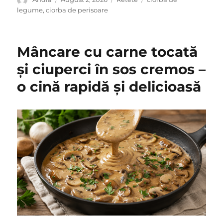
on
legume
,
ciorba de perisoare
Mâncare cu carne tocată
și ciuperci în sos cremos –
o cină rapidă și delicioasă