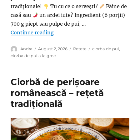
tradiționale!
Tu cu ce o servești?
Pâine de
casă sau
un ardei iute? Ingredient (6 porții)
700 g piept sau pulpe de pui, …
“Ciorbă de pui a la grec – Atât de 
Continue reading
Author
Posted
Categories
Tags
Andra
August 2, 2026
Retete
ciorba de pui
,
on
ciorba de pui a la grec
Ciorbă de perișoare
românească – rețetă
tradițională