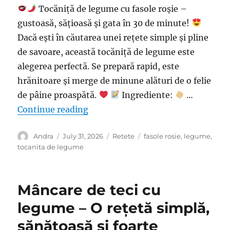
Tocăniță de legume cu fasole roșie –
gustoasă, sățioasă și gata în 30 de minute!
Dacă ești în căutarea unei rețete simple și pline
de savoare, această tocăniță de legume este
alegerea perfectă. Se prepară rapid, este
hrănitoare și merge de minune alături de o felie
de pâine proaspătă.
Ingrediente:
…
“Tocăniță de legume cu fasole roși
Continue reading
Author
Posted
Categories
Tags
Andra
July 31, 2026
Retete
fasole rosie
,
legume
,
on
tocanita de legume
Mâncare de teci cu
legume – O rețetă simplă,
sănătoasă și foarte