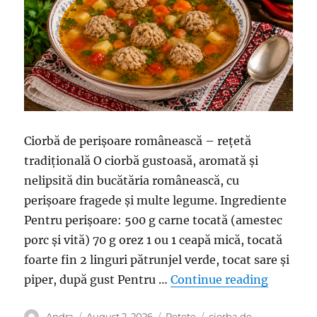
Ciorbă de perișoare românească – rețetă
tradițională O ciorbă gustoasă, aromată și
nelipsită din bucătăria românească, cu
perișoare fragede și multe legume. Ingrediente
Pentru perișoare: 500 g carne tocată (amestec
porc și vită) 70 g orez 1 ou 1 ceapă mică, tocată
foarte fin 2 linguri pătrunjel verde, tocat sare și
“Ciorbă 
piper, după gust Pentru …
Continue reading
Author
Posted
Categories
Tags
Andra
August 2, 2026
Retete
ciorba de