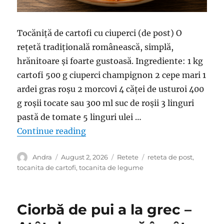
Tocăniță de cartofi cu ciuperci (de post) O
rețetă tradițională românească, simplă,
hrănitoare și foarte gustoasă. Ingrediente: 1 kg
cartofi 500 g ciuperci champignon 2 cepe mari 1
ardei gras roșu 2 morcovi 4 căței de usturoi 400
g roșii tocate sau 300 ml suc de roșii 3 linguri
pastă de tomate 5 linguri ulei …
“Tocăniță de cartofi cu ciuperci – 
Continue reading
Author
Posted
Categories
Tags
Andra
August 2, 2026
Retete
reteta de post
,
on
tocanita de cartofi
,
tocanita de legume
Ciorbă de pui a la grec –