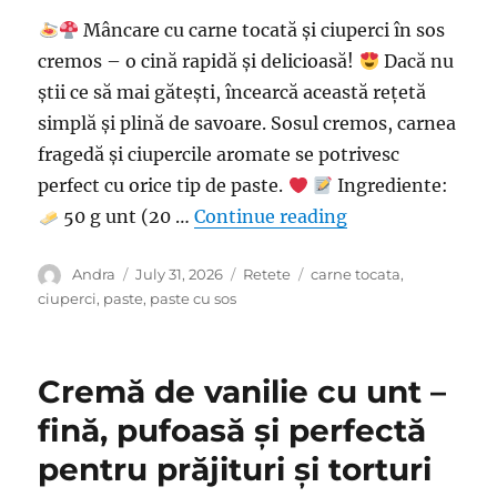
Mâncare cu carne tocată și ciuperci în sos
cremos – o cină rapidă și delicioasă!
Dacă nu
știi ce să mai gătești, încearcă această rețetă
simplă și plină de savoare. Sosul cremos, carnea
fragedă și ciupercile aromate se potrivesc
perfect cu orice tip de paste.
Ingrediente:
“Mâncare cu carne
50 g unt (20 …
Continue reading
Author
Posted
Categories
Tags
Andra
July 31, 2026
Retete
carne tocata
,
on
ciuperci
,
paste
,
paste cu sos
Cremă de vanilie cu unt –
fină, pufoasă și perfectă
pentru prăjituri și torturi