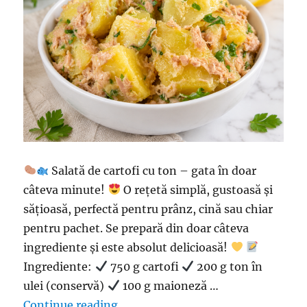
Salată de cartofi cu ton – gata în doar
câteva minute!
O rețetă simplă, gustoasă și
sățioasă, perfectă pentru prânz, cină sau chiar
pentru pachet. Se prepară din doar câteva
ingrediente și este absolut delicioasă!
Ingrediente:
750 g cartofi
200 g ton în
ulei (conservă)
100 g maioneză …
“Salată de cartofi cu ton – gata î
Continue reading