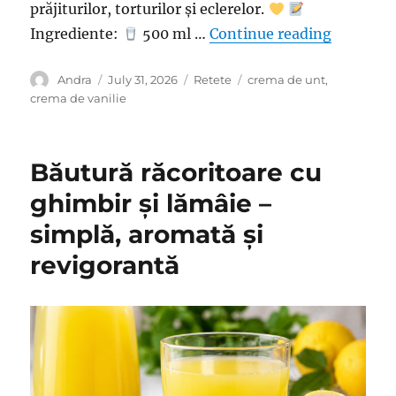
prăjiturilor, torturilor și eclerelor.
“Cremă de
Ingrediente:
500 ml …
Continue reading
Author
Posted
Categories
Tags
Andra
July 31, 2026
Retete
crema de unt
,
on
crema de vanilie
Băutură răcoritoare cu
ghimbir și lămâie –
simplă, aromată și
revigorantă