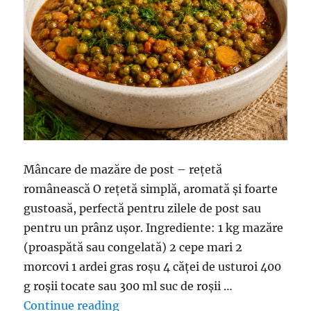
Mâncare de mazăre de post – rețetă
românească O rețetă simplă, aromată și foarte
gustoasă, perfectă pentru zilele de post sau
pentru un prânz ușor. Ingrediente: 1 kg mazăre
(proaspătă sau congelată) 2 cepe mari 2
morcovi 1 ardei gras roșu 4 căței de usturoi 400
g roșii tocate sau 300 ml suc de roșii …
“Mâncare de mazăre, fară carne – P
Continue reading