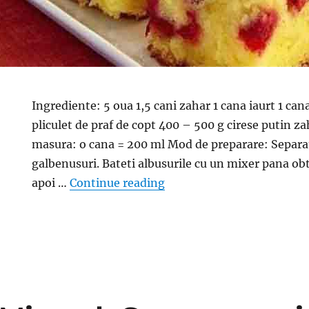
Ingrediente: 5 oua 1,5 cani zahar 1 cana iaurt 1 cana
pliculet de praf de copt 400 – 500 g cirese putin z
masura: o cana = 200 ml Mod de preparare: Separat
galbenusuri. Bateti albusurile cu un mixer pana obt
“Prajitura cu cirese. Blat 
apoi …
Continue reading