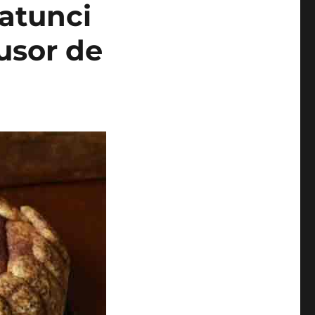
 atunci
 usor de