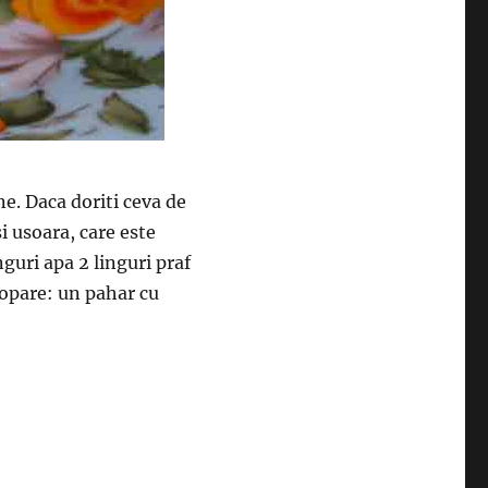
ne. Daca doriti ceva de
i usoara, care este
guri apa 2 linguri praf
ropare: un pahar cu
rajitura Miracol- Spumoasa si usor de facut. Are un aspe