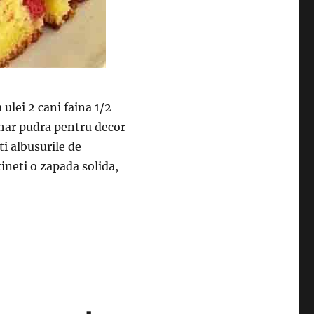
 ulei 2 cani faina 1/2
ahar pudra pentru decor
i albusurile de
ineti o zapada solida,
pufos si fructe delicioase – O prajitura de nota 10+”