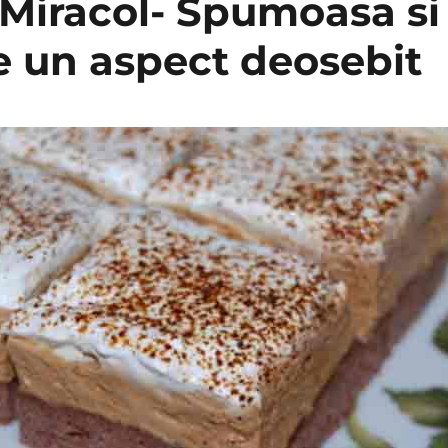
 Miracol- Spumoasa si
e un aspect deosebit