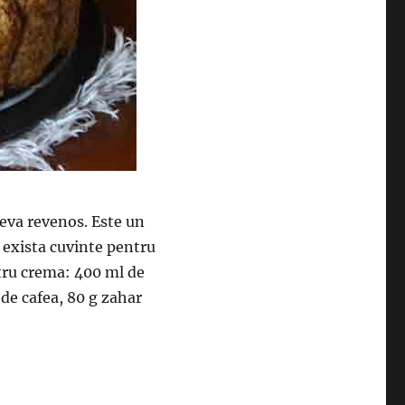
ceva revenos. Este un
u exista cuvinte pentru
tru crema: 400 ml de
de cafea, 80 g zahar
“Tort Tiramisu- Reteta perfecta atunci cand ai pofta de c