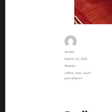
Author
Andra
Posted
March 10, 2021
on
Categories
Retete
Tags
cafea
,
ceai
,
iaurt
,
pandispan