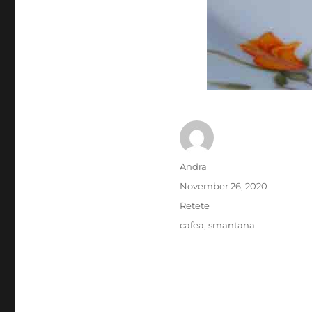
Author
Andra
Posted
November 26, 2020
on
Categories
Retete
Tags
cafea
,
smantana