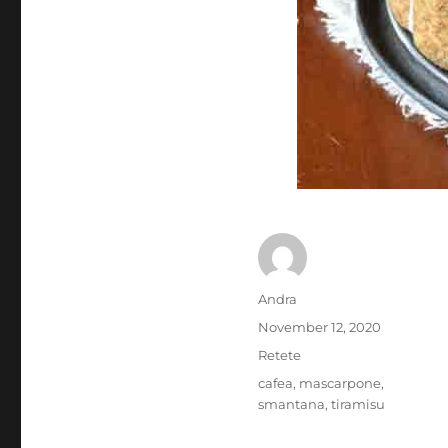
Author
Andra
Posted
November 12, 2020
on
Categories
Retete
Tags
cafea
,
mascarpone
,
smantana
,
tiramisu