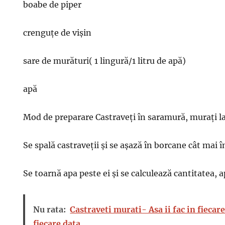
boabe de piper
crenguțe de vișin
sare de murături( 1 lingură/1 litru de apă)
apă
Mod de preparare Castraveți în saramură, murați la
Se spală castraveții și se așază în borcane cât mai î
Se toarnă apa peste ei și se calculează cantitatea, a
Nu rata:
Castraveti murati- Asa ii fac in fiecare
fiecare data