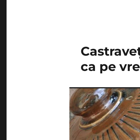
Castraveț
ca pe vr