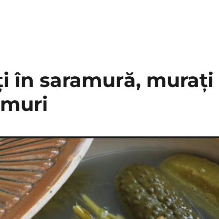
i în saramură, murați 
emuri