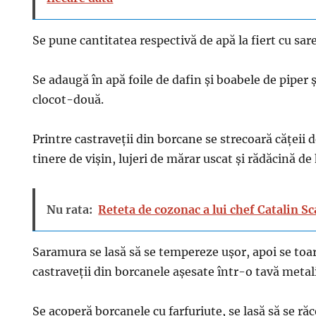
Se pune cantitatea respectivă de apă la fiert cu sare(
Se adaugă în apă foile de dafin și boabele de piper ș
clocot-două.
Printre castraveții din borcane se strecoară cățeii 
tinere de vișin, lujeri de mărar uscat și rădăcină de
Nu rata:
Reteta de cozonac a lui chef Catalin Sc
Saramura se lasă să se tempereze ușor, apoi se toa
castraveții din borcanele așesate într-o tavă metal
Se acoperă borcanele cu farfuriuțe, se lasă să se răc