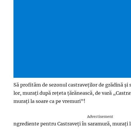
Să profităm de sezonul castraveților de grădină și 
lor, murați după rețeta țărănească, de vară „Castra
murați la soare ca pe vremuri”!
Advertisement
ngrediente pentru Castraveți în saramură, murați l