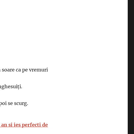
 soare ca pe vremuri
nghesuiți.
poi se scurg.
 an si ies perfecti de