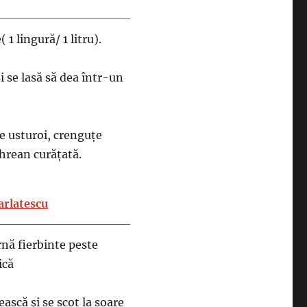
 1 lingură/ 1 litru).
i se lasă să dea într-un
de usturoi, crenguțe
 hrean curățată.
arlatescu
rnă fierbinte peste
ică
ească și se scot la soare