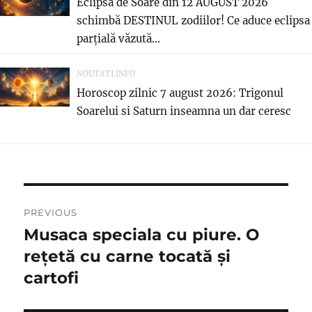
Eclipsa de Soare din 12 AUGUST 2026
schimbă DESTINUL zodiilor! Ce aduce eclipsa
parțială văzută...
NOUTATI.INFO
Horoscop zilnic 7 august 2026: Trigonul
Soarelui si Saturn inseamna un dar ceresc
Post
PREVIOUS
navigation
Musaca speciala cu piure. O
Previous
post:
rețetă cu carne tocată și
cartofi