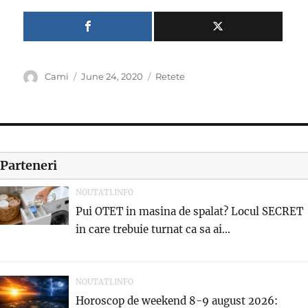
Author
Posted
Categories
Cami
June 24, 2020
Retete
on
Parteneri
NOUTATI.INFO
Pui OTET in masina de spalat? Locul SECRET
in care trebuie turnat ca sa ai...
NOUTATI.INFO
Horoscop de weekend 8-9 august 2026: