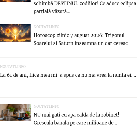
schimbă DESTINUL zodiilor! Ce aduce eclipsa
parțială văzută...
NOUTATI.INFO
Horoscop zilnic 7 august 2026: Trigonul
Soarelui si Saturn inseamna un dar ceresc
NOUTATI.INFO
La 61 de ani, fiica mea mi-a spus ca nu ma vrea la nunta ei....
NOUTATI.INFO
NU mai gati cu apa calda de la robinet!
Greseala banala pe care milioane de...