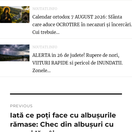
NOUTATI.INFO
Calendar ortodox 7 AUGUST 2026: Sfânta
care aduce OCROTIRE în necazuri și încercări.
Cui trebuie...
NOUTATI.INFO
ALERTA in 26 de judete! Rupere de nori,
VIITURI RAPIDE si pericol de INUNDATII.
Zonele...
Post
PREVIOUS
navigation
Iată ce poți face cu albușurile
Previous
post:
rămase: Chec din albușuri cu