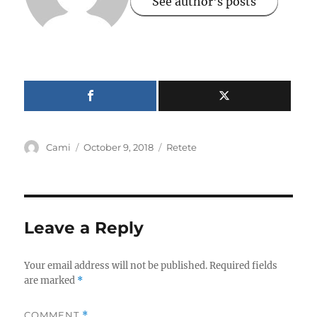
See author's posts
Author
Posted
Categories
Cami
October 9, 2018
Retete
on
Leave a Reply
Your email address will not be published.
Required fields
are marked
*
COMMENT
*