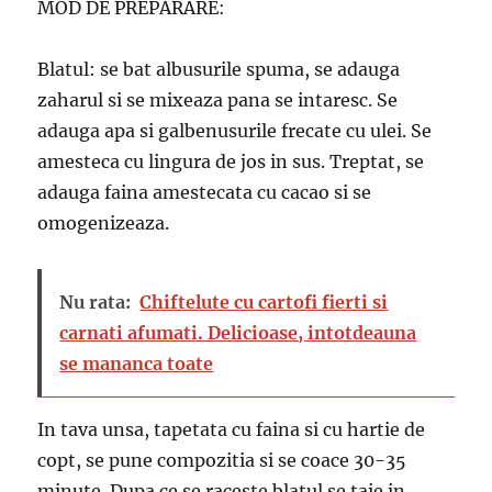
MOD DE PREPARARE:
Blatul: se bat albusurile spuma, se adauga
zaharul si se mixeaza pana se intaresc. Se
adauga apa si galbenusurile frecate cu ulei. Se
amesteca cu lingura de jos in sus. Treptat, se
adauga faina amestecata cu cacao si se
omogenizeaza.
Nu rata:
Chiftelute cu cartofi fierti si
carnati afumati. Delicioase, intotdeauna
se mananca toate
In tava unsa, tapetata cu faina si cu hartie de
copt, se pune compozitia si se coace 30-35
minute. Dupa ce se raceste blatul se taie in