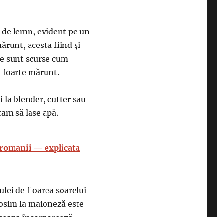
r de lemn, evident pe un
ărunt, acesta fiind și
e sunt scurse cum
ă foarte mărunt.
i la blender, cutter sau
tam să lase apă.
i romanii — explicata
ulei de floarea soarelui
olosim la maioneză este