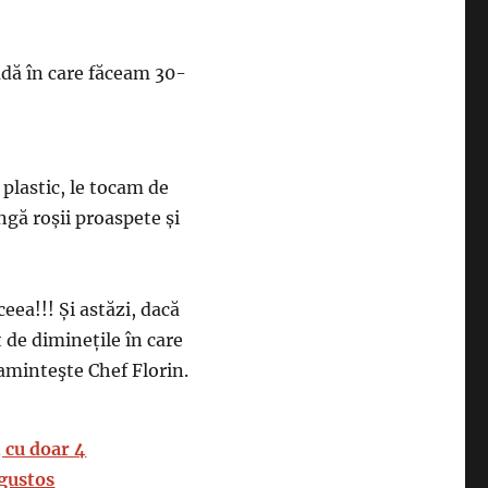
adă în care făceam 30-
 plastic, le tocam de
gă roșii proaspete și
eea!!! Și astăzi, dacă
 de diminețile în care
aminteşte Chef Florin.
, cu doar 4
 gustos