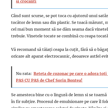
si crocanti
Când sunt scurse, se pot toca cu ajutorul unui satâ
tocător de lemn sau din plastic. Se toacă mărunt, m
cel mai bun moment să ne dăm seama dacă vinetel
trebuie. Vinetele tocate se combină cu ceapa tocat
Vă recomand să tăiați ceapa la cuțit, fără să o băgaț
oricare alt aparat electrocasnic, deoarece astfel evi
Nu rata:
Reteta de cozonac pe care o adora tot
PAS CU PAS de Chef Sorin Bontea!
Se amesteca bine cu o lingură de lemn si se toarnă 
în fir subțire. Procesul de emulsionare pe care îl f