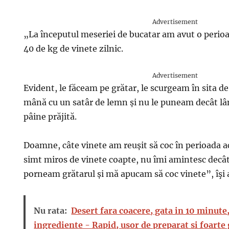
Advertisement
„La începutul meseriei de bucatar am avut o perio
40 de kg de vinete zilnic.
Advertisement
Evident, le făceam pe grătar, le scurgeam în sita de
mână cu un satâr de lemn și nu le puneam decât lân
pâine prăjită.
Doamne, câte vinete am reușit să coc în perioada ac
simt miros de vinete coapte, nu îmi amintesc decât
porneam grătarul și mă apucam să coc vinete”, îşi 
Nu rata:
Desert fara coacere, gata in 10 minute
ingrediente - Rapid, usor de preparat si foarte