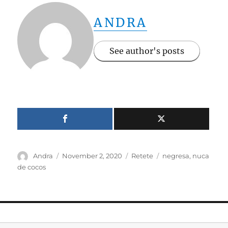
ANDRA
See author's posts
Author
Posted
Categories
Tags
Andra
November 2, 2020
Retete
negresa
,
nuca
on
de cocos