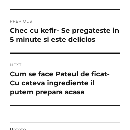
Post
PREVIOUS
navigation
Chec cu kefir- Se pregateste in
Previous
post:
5 minute si este delicios
NEXT
Cum se face Pateul de ficat-
Next
post:
Cu cateva ingrediente il
putem prepara acasa
Retete