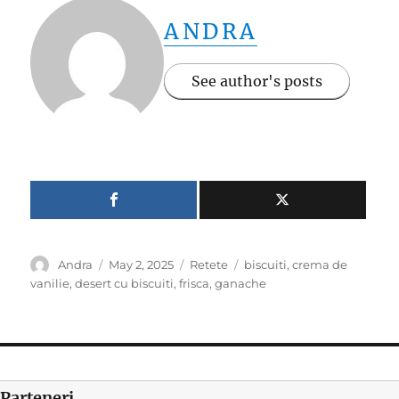
ANDRA
See author's posts
Author
Posted
Categories
Tags
Andra
May 2, 2025
Retete
biscuiti
,
crema de
on
vanilie
,
desert cu biscuiti
,
frisca
,
ganache
Parteneri