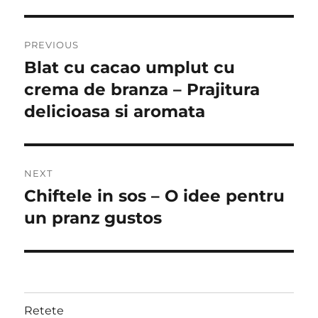
Post
PREVIOUS
navigation
Blat cu cacao umplut cu
Previous
post:
crema de branza – Prajitura
delicioasa si aromata
NEXT
Chiftele in sos – O idee pentru
Next
post:
un pranz gustos
Retete