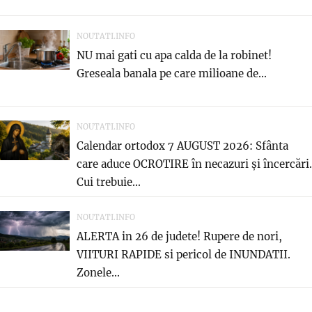
NOUTATI.INFO
NU mai gati cu apa calda de la robinet!
Greseala banala pe care milioane de...
NOUTATI.INFO
Calendar ortodox 7 AUGUST 2026: Sfânta
care aduce OCROTIRE în necazuri și încercări.
Cui trebuie...
NOUTATI.INFO
ALERTA in 26 de judete! Rupere de nori,
VIITURI RAPIDE si pericol de INUNDATII.
Zonele...