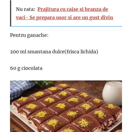
Nu rata:
Prajitura cu caise si branza de
vaci- Se prepara usor si are un gust divin
Pentru ganache:
200 ml smantana dulce(frisca lichida)
60 g ciocolata