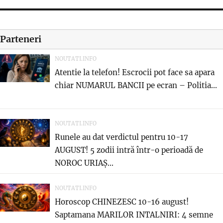
Parteneri
NOUTATI.INFO
Atentie la telefon! Escrocii pot face sa apara
chiar NUMARUL BANCII pe ecran – Politia...
NOUTATI.INFO
Runele au dat verdictul pentru 10-17
AUGUST! 5 zodii intră într-o perioadă de
NOROC URIAȘ...
NOUTATI.INFO
Horoscop CHINEZESC 10-16 august!
Saptamana MARILOR INTALNIRI: 4 semne