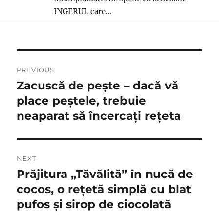
INGERUL care...
Post
PREVIOUS
navigation
Zacuscă de pește – dacă vă
Previous
post:
place peștele, trebuie
neaparat să încercați rețeta
NEXT
Prăjitura „Tăvălită” în nucă de
Next
post:
cocos, o rețetă simplă cu blat
pufos și sirop de ciocolată