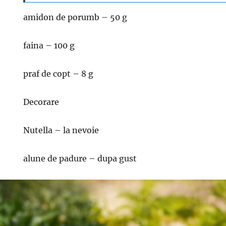
amidon de porumb – 50 g
faina – 100 g
praf de copt – 8 g
Decorare
Nutella – la nevoie
alune de padure – dupa gust