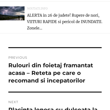
NOUTATI.INFO
ALERTA in 26 de judete! Rupere de nori,
VIITURI RAPIDE si pericol de INUNDATII.
Zonele...
Post
PREVIOUS
navigation
Rulouri din foietaj framantat
Previous
post:
acasa – Reteta pe care o
recomand si incepatorilor
NEXT
Placinta lenesa cu dulceata la
Next