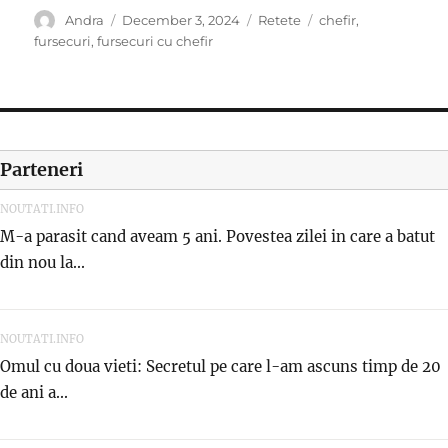
Author
Posted
Categories
Tags
Andra
December 3, 2024
Retete
chefir
,
on
fursecuri
,
fursecuri cu chefir
Parteneri
NOUTATI.INFO
M-a parasit cand aveam 5 ani. Povestea zilei in care a batut
din nou la...
NOUTATI.INFO
Omul cu doua vieti: Secretul pe care l-am ascuns timp de 20
de ani a...