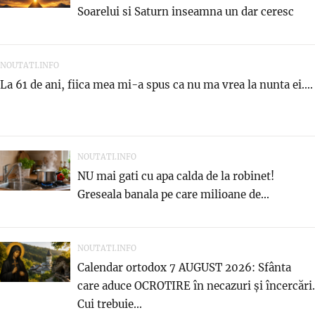
Soarelui si Saturn inseamna un dar ceresc
NOUTATI.INFO
La 61 de ani, fiica mea mi-a spus ca nu ma vrea la nunta ei....
NOUTATI.INFO
NU mai gati cu apa calda de la robinet!
Greseala banala pe care milioane de...
NOUTATI.INFO
Calendar ortodox 7 AUGUST 2026: Sfânta
care aduce OCROTIRE în necazuri și încercări.
Cui trebuie...