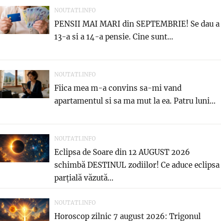
NOUTATI.INFO
PENSII MAI MARI din SEPTEMBRIE! Se dau a
13-a si a 14-a pensie. Cine sunt...
NOUTATI.INFO
Fiica mea m-a convins sa-mi vand
apartamentul si sa ma mut la ea. Patru luni...
NOUTATI.INFO
Eclipsa de Soare din 12 AUGUST 2026
schimbă DESTINUL zodiilor! Ce aduce eclipsa
parțială văzută...
NOUTATI.INFO
Horoscop zilnic 7 august 2026: Trigonul