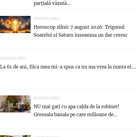
parțială văzută...
NOUTATI.INFO
Horoscop zilnic 7 august 2026: Trigonul
Soarelui si Saturn inseamna un dar ceresc
NOUTATI.INFO
La 61 de ani, fiica mea mi-a spus ca nu ma vrea la nunta ei....
NOUTATI.INFO
NU mai gati cu apa calda de la robinet!
Greseala banala pe care milioane de...