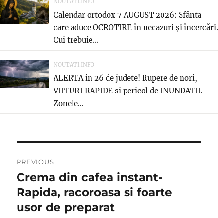
NOUTATI.INFO
Calendar ortodox 7 AUGUST 2026: Sfânta
care aduce OCROTIRE în necazuri și încercări.
Cui trebuie...
NOUTATI.INFO
ALERTA in 26 de judete! Rupere de nori,
VIITURI RAPIDE si pericol de INUNDATII.
Zonele...
Post
PREVIOUS
navigation
Crema din cafea instant-
Previous
post:
Rapida, racoroasa si foarte
usor de preparat