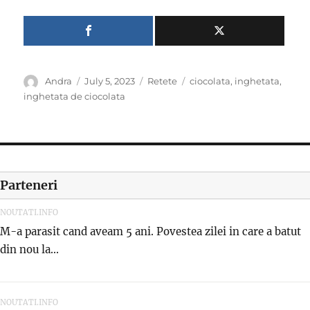
Author
Posted
Categories
Tags
Andra
July 5, 2023
Retete
ciocolata
,
inghetata
,
on
inghetata de ciocolata
Parteneri
NOUTATI.INFO
M-a parasit cand aveam 5 ani. Povestea zilei in care a batut
din nou la...
NOUTATI.INFO