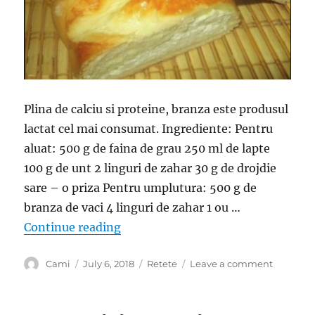
Plina de calciu si proteine, branza este produsul
lactat cel mai consumat. Ingrediente: Pentru
aluat: 500 g de faina de grau 250 ml de lapte
100 g de unt 2 linguri de zahar 30 g de drojdie
sare – o priza Pentru umplutura: 500 g de
branza de vaci 4 linguri de zahar 1 ou …
“Placinta cu branza dulce – 500 g d
Continue reading
Author
Posted
Categories
on
Cami
July 6, 2018
Retete
Leave a comment
on
Placinta
cu
branza