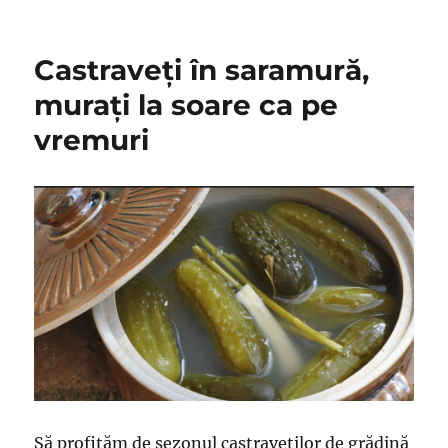
on
Gogoşari
în
oţet:
Castraveți în saramură,
Trei
reţete
murați la soare ca pe
simple
vremuri
pe
care
oricine
le
poate
prepara
Să profităm de sezonul castraveților de grădină