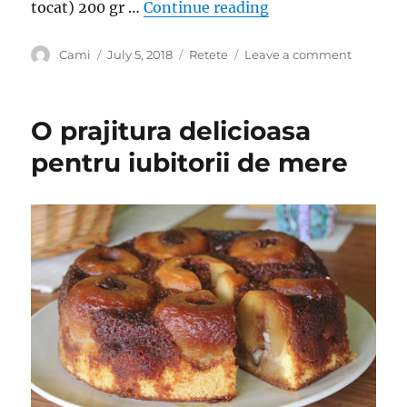
“Vă mai aduceți am
tocat) 200 gr …
Continue reading
Author
Posted
Categories
on
Cami
July 5, 2018
Retete
Leave a comment
on
Vă
mai
aduceți
O prajitura delicioasa
aminte
de
pentru iubitorii de mere
ele?
Găluşte
cu
prune
făcute
după
o
rețetă
simplă