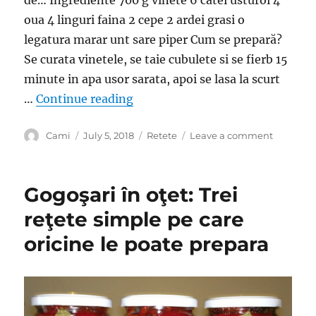
oua 4 linguri faina 2 cepe 2 ardei grasi o
legatura marar unt sare piper Cum se prepară?
Se curata vinetele, se taie cubulete si se fierb 15
minute in apa usor sarata, apoi se lasa la scurt
“Drob de vinete: O reteta gustoa
…
Continue reading
Author
Posted
Categories
on
Cami
July 5, 2018
Retete
Leave a comment
on
Drob
de
vinete:
Gogoşari în oţet: Trei
O
reteta
reţete simple pe care
gustoasa
oricine le poate prepara
care
iti
potoleste
foamea