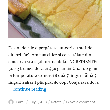
De ani de zile o pregătesc, uneori cu stafide,
alteori fără. Am pus chiar și caise tăiate din
conservă și a ieșit formidabilă. INGREDIENTE:
500 g brânză de vaci 450 g smântână 100 g unt
la temperatura camerei 8 ouă 7 linguri făină 7
linguri zahăr 1 plic praf de copt Coaja rasă de la
“Va ieși o prăjitură delicioasă: T
…
Continue reading
Author
Posted
Categories
on
Cami
July 5, 2018
Retete
Leave a comment
on
Va