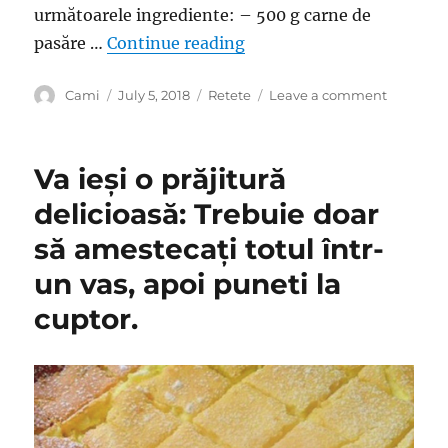
următoarele ingrediente: – 500 g carne de
“Rețeta perfectă pentru g
pasăre …
Continue reading
Author
Posted
Categories
on
Cami
July 5, 2018
Retete
Leave a comment
on
Rețeta
perfectă
pentru
Va ieși o prăjitură
găluște
gustoase
delicioasă: Trebuie doar
și
să amestecați totul într-
pufoase
un vas, apoi puneti la
cuptor.