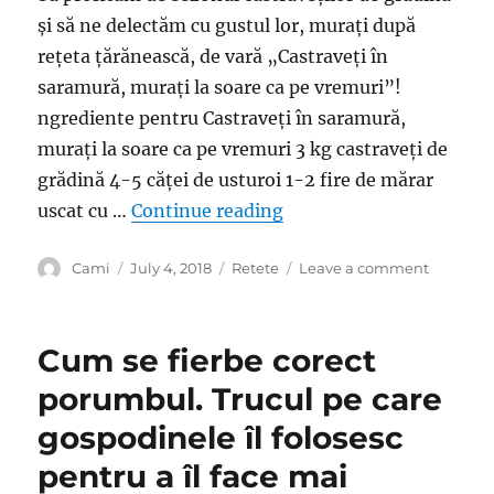
și să ne delectăm cu gustul lor, murați după
rețeta țărănească, de vară „Castraveți în
saramură, murați la soare ca pe vremuri”!
ngrediente pentru Castraveți în saramură,
murați la soare ca pe vremuri 3 kg castraveți de
grădină 4-5 căței de usturoi 1-2 fire de mărar
“Castraveți în saramură,
uscat cu …
Continue reading
Author
Posted
Categories
on
Cami
July 4, 2018
Retete
Leave a comment
on
Castraveț
în
saramură
Cum se fierbe corect
murați
la
porumbul. Trucul pe care
soare
gospodinele îl folosesc
ca
pe
pentru a îl face mai
vremuri