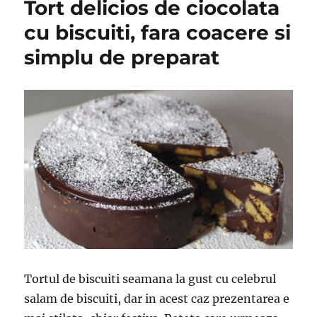
Tort delicios de ciocolata
dulce
–
cu biscuiti, fara coacere si
500
simplu de preparat
g
de
faina
de
grau,
250
ml
de
lapte,
100
g
de
unt,
2
linguri
de
Tortul de biscuiti seamana la gust cu celebrul
zahar,
salam de biscuiti, dar in acest caz prezentarea e
30