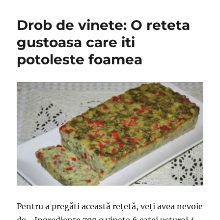
ieși
o
Drob de vinete: O reteta
prăjitură
delicioas
gustoasa care iti
Trebuie
potoleste foamea
doar
să
amesteca
totul
într-
un
vas,
apoi
puneti
la
cuptor.
Pentru a pregăti această rețetă, veți avea nevoie
de… Ingrediente 700 g vinete 6 catei usturoi 4