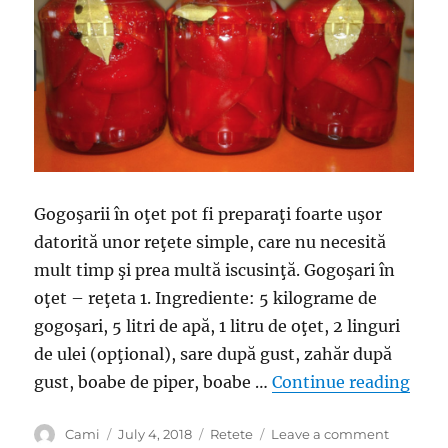
Gogoşarii în oţet pot fi preparaţi foarte uşor
datorită unor reţete simple, care nu necesită
mult timp şi prea multă iscusinţă. Gogoşari în
oţet – reţeta 1. Ingrediente: 5 kilograme de
gogoşari, 5 litri de apă, 1 litru de oţet, 2 linguri
de ulei (opţional), sare după gust, zahăr după
“Gog
gust, boabe de piper, boabe …
Continue reading
Author
Posted
Categories
on
Cami
July 4, 2018
Retete
Leave a comment