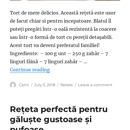
Tort de mere delicios. Această rețetă este usor
de facut chiar si pentru incepatoare. Blatul îl
puteți pregăti într-o oală rezistentă la coacere
sau într-o formă de tort cu pereții detașabili.
Acest tort va deveni preferatul familiei!
Ingrediente: – 100 g unt – 250 g zahăr – 7
linguri făină – 7 linguri zahăr – …
“O prajitura delicioasa pentru iubi
Continue reading
Author
Posted
Categories
on
Cami
July 5, 2018
Retete
Leave a comment
on
O
prajitura
delicioas
Rețeta perfectă pentru
pentru
iubitorii
găluște gustoase și
de
pufoase
mere