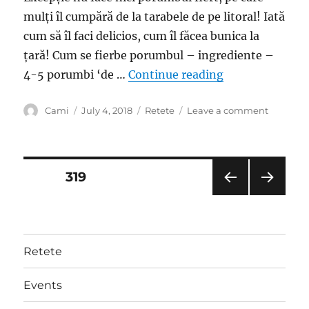
mulți îl cumpără de la tarabele de pe litoral! Iată
cum să îl faci delicios, cum îl făcea bunica la
țară! Cum se fierbe porumbul – ingrediente –
“Cum se fierbe c
4-5 porumbi ‘de …
Continue reading
Author
Posted
Categories
on
Cami
July 4, 2018
Retete
Leave a comment
on
Cum
se
fierbe
corect
Posts
PAGE
319
porumbu
Trucul
PRE
NEXT
pagination
pe
VIOU
PAG
care
S
E
PAG
gospodi
Retete
E
îl
folosesc
pentru
Events
a