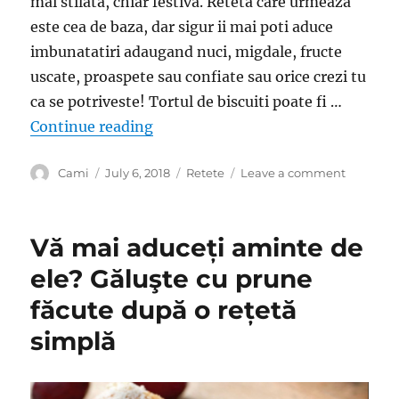
mai stilata, chiar festiva. Reteta care urmeaza
g
de
este cea de baza, dar sigur ii mai poti aduce
drojdie…
imbunatatiri adaugand nuci, migdale, fructe
uscate, proaspete sau confiate sau orice crezi tu
ca se potriveste! Tortul de biscuiti poate fi …
“Tort delicios de ciocolata cu biscu
Continue reading
Author
Posted
Categories
on
Cami
July 6, 2018
Retete
Leave a comment
on
Tort
delicios
de
Vă mai aduceți aminte de
ciocolata
cu
ele? Găluşte cu prune
biscuiti,
făcute după o rețetă
fara
coacere
simplă
si
simplu
de
preparat