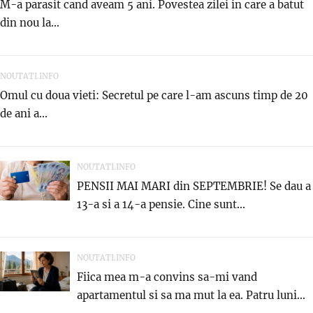
M-a parasit cand aveam 5 ani. Povestea zilei in care a batut
din nou la...
NOUTATI.INFO
Omul cu doua vieti: Secretul pe care l-am ascuns timp de 20
de ani a...
NOUTATI.INFO
PENSII MAI MARI din SEPTEMBRIE! Se dau a
13-a si a 14-a pensie. Cine sunt...
NOUTATI.INFO
Fiica mea m-a convins sa-mi vand
apartamentul si sa ma mut la ea. Patru luni...