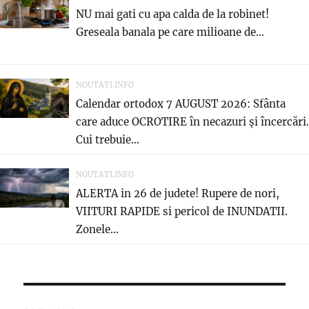
NU mai gati cu apa calda de la robinet!
Greseala banala pe care milioane de...
NOUTATI.INFO
Calendar ortodox 7 AUGUST 2026: Sfânta
care aduce OCROTIRE în necazuri și încercări.
Cui trebuie...
NOUTATI.INFO
ALERTA in 26 de judete! Rupere de nori,
VIITURI RAPIDE si pericol de INUNDATII.
Zonele...
Post