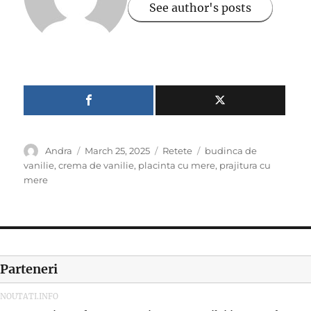
See author's posts
Author
Posted
Categories
Tags
Andra
March 25, 2025
Retete
budinca de
on
vanilie
,
crema de vanilie
,
placinta cu mere
,
prajitura cu
mere
Parteneri
NOUTATI.INFO