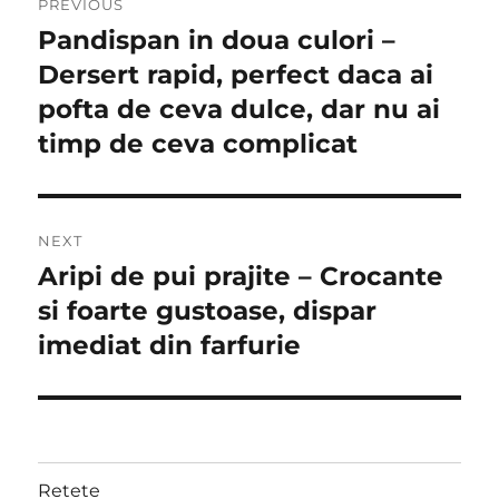
PREVIOUS
navigation
Pandispan in doua culori –
Previous
post:
Dersert rapid, perfect daca ai
pofta de ceva dulce, dar nu ai
timp de ceva complicat
NEXT
Aripi de pui prajite – Crocante
Next
post:
si foarte gustoase, dispar
imediat din farfurie
Retete