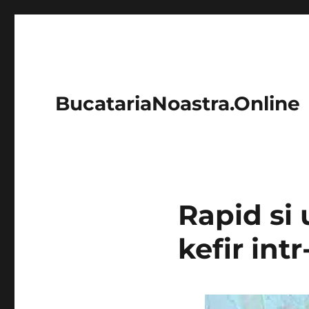
BucatariaNoastra.Online
Rapid si 
kefir int