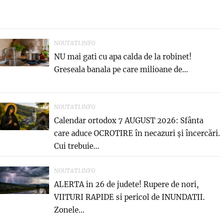
NOUTATI.INFO
NU mai gati cu apa calda de la robinet!
Greseala banala pe care milioane de...
NOUTATI.INFO
Calendar ortodox 7 AUGUST 2026: Sfânta
care aduce OCROTIRE în necazuri și încercări.
Cui trebuie...
NOUTATI.INFO
ALERTA in 26 de judete! Rupere de nori,
VIITURI RAPIDE si pericol de INUNDATII.
Zonele...