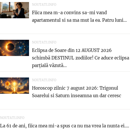
NOUTATI.INFO
Fiica mea m-a convins sa-mi vand
apartamentul si sa ma mut la ea. Patru luni...
NOUTATI.INFO
Eclipsa de Soare din 12 AUGUST 2026
schimbă DESTINUL zodiilor! Ce aduce eclipsa
parțială văzută...
NOUTATI.INFO
Horoscop zilnic 7 august 2026: Trigonul
Soarelui si Saturn inseamna un dar ceresc
NOUTATI.INFO
La 61 de ani, fiica mea mi-a spus ca nu ma vrea la nunta ei....