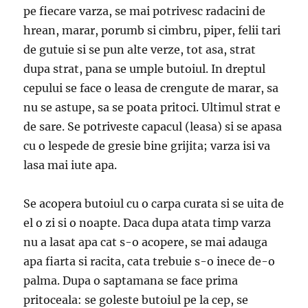
pe fiecare varza, se mai potrivesc radacini de
hrean, marar, porumb si cimbru, piper, felii tari
de gutuie si se pun alte verze, tot asa, strat
dupa strat, pana se umple butoiul. In dreptul
cepului se face o leasa de crengute de marar, sa
nu se astupe, sa se poata pritoci. Ultimul strat e
de sare. Se potriveste capacul (leasa) si se apasa
cu o lespede de gresie bine grijita; varza isi va
lasa mai iute apa.
Se acopera butoiul cu o carpa curata si se uita de
el o zi si o noapte. Daca dupa atata timp varza
nu a lasat apa cat s-o acopere, se mai adauga
apa fiarta si racita, cata trebuie s-o inece de-o
palma. Dupa o saptamana se face prima
pritoceala: se goleste butoiul pe la cep, se