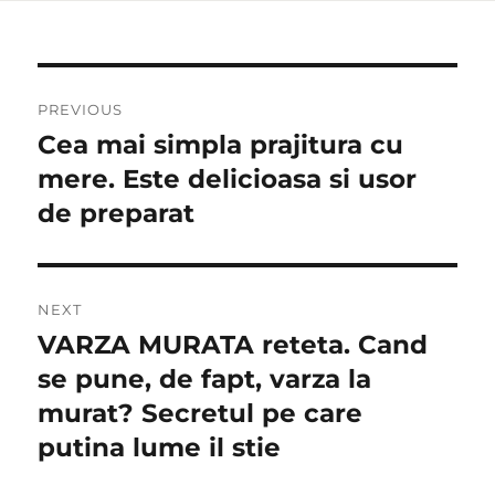
Post
PREVIOUS
navigation
Cea mai simpla prajitura cu
Previous
post:
mere. Este delicioasa si usor
de preparat
NEXT
VARZA MURATA reteta. Cand
Next
post:
se pune, de fapt, varza la
murat? Secretul pe care
putina lume il stie