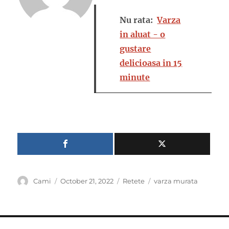
Nu rata:
Varza
in aluat - o
gustare
delicioasa in 15
minute
Author
Posted
Categories
Tags
Cami
October 21, 2022
Retete
varza murata
on