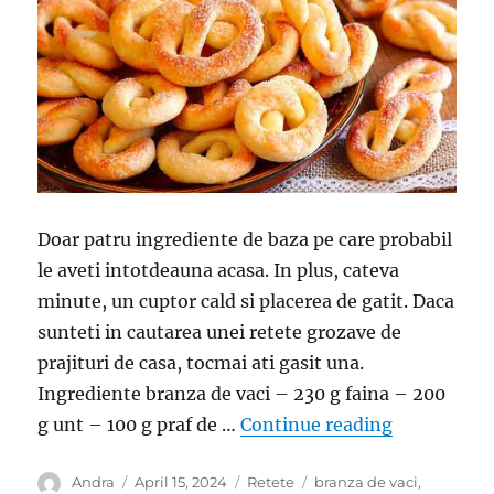
Doar patru ingrediente de baza pe care probabil
le aveti intotdeauna acasa. In plus, cateva
minute, un cuptor cald si placerea de gatit. Daca
sunteti in cautarea unei retete grozave de
prajituri de casa, tocmai ati gasit una.
Ingrediente branza de vaci – 230 g faina – 200
“Covrigei c
g unt – 100 g praf de …
Continue reading
Author
Posted
Categories
Tags
Andra
April 15, 2024
Retete
branza de vaci
,