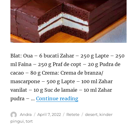
Blat: Oua – 6 bucati Zahar – 250 g Lapte – 250
ml Faina – 250 g Praf de copt – 20 g Pudra de
cacao – 80 g Crema: Crema de branza/
mascarpone – 500 g Lapte – 100 ml Zahar
vanilat – 10 g Suc de lamaie – 10 ml Zahar
“Prajitura Kinder Pingui
pudra – …
Continue reading
Author
Posted
Categories
Tags
Andra
April 7, 2022
Retete
desert
,
kinder
on
pingui
,
tort