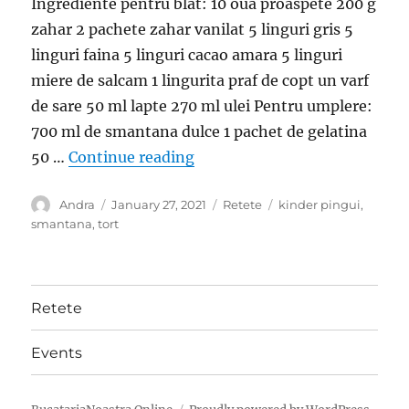
Ingrediente pentru blat: 10 oua proaspete 200 g
zahar 2 pachete zahar vanilat 5 linguri gris 5
linguri faina 5 linguri cacao amara 5 linguri
miere de salcam 1 lingurita praf de copt un varf
de sare 50 ml lapte 270 ml ulei Pentru umplere:
700 ml de smantana dulce 1 pachet de gelatina
“Tort Kinder Pingui- Delicios 
50 …
Continue reading
Author
Posted
Categories
Tags
Andra
January 27, 2021
Retete
kinder pingui
,
on
smantana
,
tort
Retete
Events