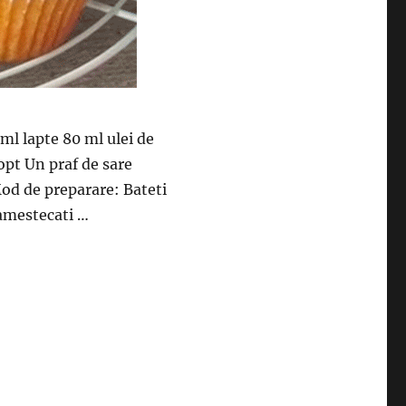
ml lapte 80 ml ulei de
copt Un praf de sare
od de preparare: Bateti
 amestecati …
au un gust mult mai bun”