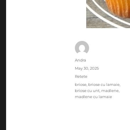
Author
Andra
Posted
May 30, 2025
on
Categories
Retete
Tags
briose
,
briose cu lamaie
,
briose cu unt
,
madlene
,
madlene cu lamaie