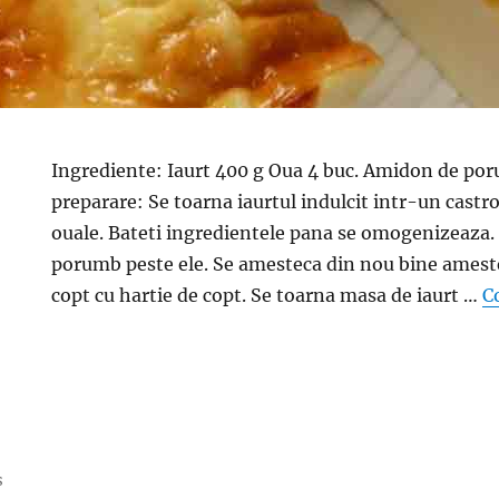
Ingrediente: Iaurt 400 g Oua 4 buc. Amidon de po
preparare: Se toarna iaurtul indulcit intr-un cast
ouale. Bateti ingredientele pana se omogenizeaza.
porumb peste ele. Se amesteca din nou bine ameste
copt cu hartie de copt. Se toarna masa de iaurt …
C
s