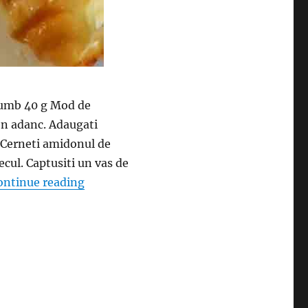
rumb 40 g Mod de
ron adanc. Adaugati
 Cerneti amidonul de
cul. Captusiti un vas de
“Desert cu doar 3 ingrediente. Simplu, us
ontinue reading