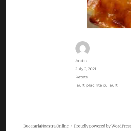
Author
Andra
Posted
July 2, 2021
on
Categories
Retete
Tags
iaurt
,
placinta cu iaurt
BucatariaNoastra.Online
Proudly powered by WordPres