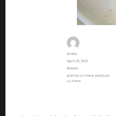
Author
Andra
Posted
April 23, 2021
on
Categories
Retete
Tags
plainta cu mere
,
prajitura
cu mere