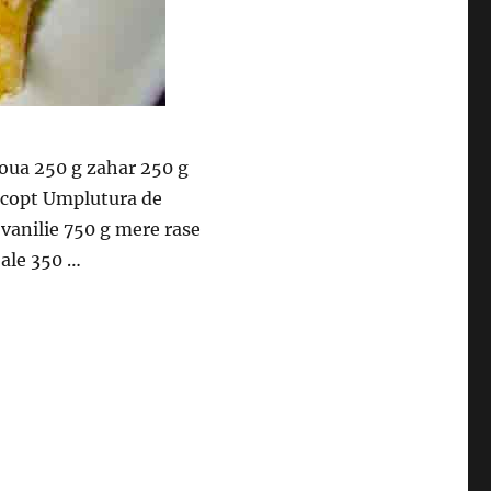
 oua 250 g zahar 250 g
de copt Umplutura de
 vanilie 750 g mere rase
oale 350 …
 foarte gustos si usor de facut”