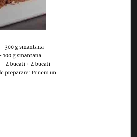
t – 300 g smantana
 – 100 g smantana
– 4 bucati + 4 bucati
de preparare: Punem un
simpla si rapida. Va deveni slabiciunea ta”