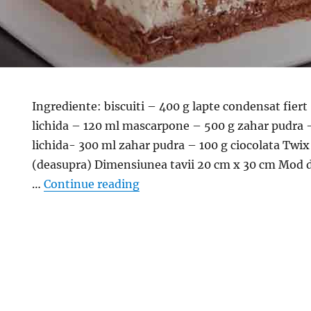
Ingrediente: biscuiti – 400 g lapte condensat fier
lichida – 120 ml mascarpone – 500 g zahar pudra
lichida- 300 ml zahar pudra – 100 g ciocolata Twix 
(deasupra) Dimensiunea tavii 20 cm x 30 cm Mod 
“Prajitura Twix- Fara coacere, 
…
Continue reading