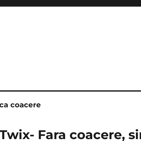
aca coacere
 Twix- Fara coacere, s