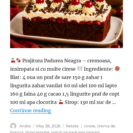
Prajitura Padurea Neagra – cremoasa,
insiropata si cu multe cirese
Ingrediente:
Blat: 4 oua un praf de sare 150 g zahar 1
lingurita zahar vanilat 60 ml ulei 100 ml lapte
160 g faina 40 g cacao 1,5 lingurite praf de copt
100 ml apa clocotita
Sirop: 130 ml suc de …
“Prajitura Padurea Neagra – cremoa
Continue reading
Author
Posted
Categories
Tags
Andra
May 28, 2026
Retete
cirese
,
crema de
on
branza
,
mascarpone
,
prajitura padurea neagra