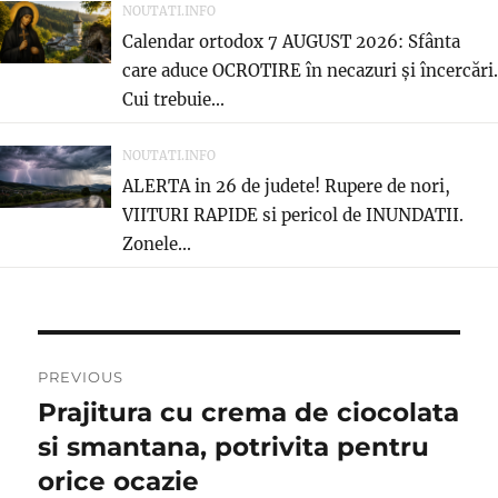
NOUTATI.INFO
Calendar ortodox 7 AUGUST 2026: Sfânta
care aduce OCROTIRE în necazuri și încercări.
Cui trebuie...
NOUTATI.INFO
ALERTA in 26 de judete! Rupere de nori,
VIITURI RAPIDE si pericol de INUNDATII.
Zonele...
Post
PREVIOUS
navigation
Prajitura cu crema de ciocolata
Previous
post:
si smantana, potrivita pentru
orice ocazie