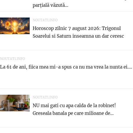
parțială văzută...
NOUTATI.INFO
Horoscop zilnic 7 august 2026: Trigonul
Soarelui si Saturn inseamna un dar ceresc
NOUTATI.INFO
La 61 de ani, fiica mea mi-a spus ca nu ma vrea la nunta ei....
NOUTATI.INFO
NU mai gati cu apa calda de la robinet!
Greseala banala pe care milioane de...