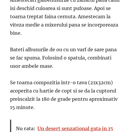
Amestecati galbenusurile cu zaharul pana cand
isi deschid culoarea si sunt pufoase. Apoi se
toarna treptat faina cernuta. Amestecam la
viteza medie a mixerului pana se incorporeaza
bine.
Bateti albusurile de ou cu un varf de sare pana
se fac spuma. Folosind o spatula, combinati
usor ambele mase.
Se toarna compozitia intr-o tava (21x32cm)
acoperita cu hartie de copt si se da la cuptorul
preincalzit la 180 de grade pentru aproximativ
15 minute.
Nu rata:
Un desert senzational gata in 15