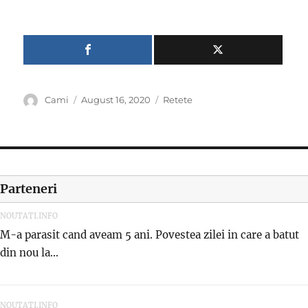
Author
Posted
Categories
Cami
August 16, 2020
Retete
on
Parteneri
NOUTATI.INFO
M-a parasit cand aveam 5 ani. Povestea zilei in care a batut
din nou la...
NOUTATI.INFO