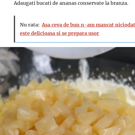
Adaugati bucati de ananas conservate la branza.
Nu rata:
Asa ceva de bun n-am mancat niciodat
este delicioasa si se prepara usor