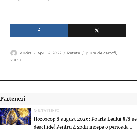
Author
Posted
Categories
Tags
Andra
April 4, 2022
Retete
piure de cartofi
,
on
varza
Parteneri
NOUTATI.INFO
Horoscop 8 august 2026: Poarta Leului 8/8 se
deschide! Pentru 4 zodii incepe o perioada...