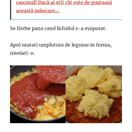
cascaval! Dacă ai știi cât este de gustoasă
această mâncare…
Se fierbe pana cand lichidul s-a evaporat.
Apoi mutati umplutura de legume in forma,
nivelati-o.