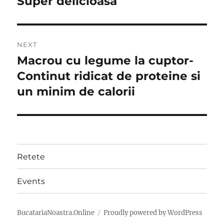
Super delicioasa
NEXT
Macrou cu legume la cuptor-
Next
post:
Continut ridicat de proteine ​​si
un minim de calorii
Retete
Events
BucatariaNoastra.Online
Proudly powered by WordPress