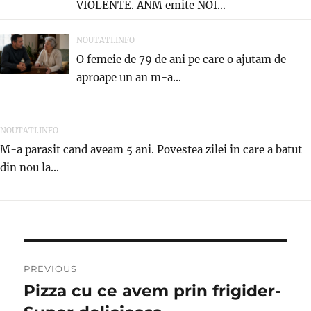
VIOLENTE. ANM emite NOI...
NOUTATI.INFO
O femeie de 79 de ani pe care o ajutam de
aproape un an m-a...
NOUTATI.INFO
M-a parasit cand aveam 5 ani. Povestea zilei in care a batut
din nou la...
Post
PREVIOUS
navigation
Pizza cu ce avem prin frigider-
Previous
post: