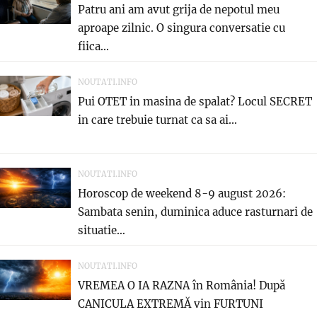
Patru ani am avut grija de nepotul meu
aproape zilnic. O singura conversatie cu
fiica...
NOUTATI.INFO
Pui OTET in masina de spalat? Locul SECRET
in care trebuie turnat ca sa ai...
NOUTATI.INFO
Horoscop de weekend 8-9 august 2026:
Sambata senin, duminica aduce rasturnari de
situatie…
NOUTATI.INFO
VREMEA O IA RAZNA în România! După
CANICULA EXTREMĂ vin FURTUNI