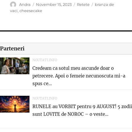
Author
Posted
Categories
Tags
Andra
November 15, 2023
Retete
branza de
on
vaci
,
cheesecake
Parteneri
NOUTATI.INFO
Credeam ca sotul meu ascunde doar o
petrecere. Apoi o femeie necunoscuta mi-a
spus ce...
NOUTATI.INFO
RUNELE au VORBIT pentru 9 AUGUST! 5 zodii
sunt LOVITE de NOROC – o veste...