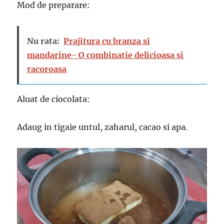
Mod de preparare:
Nu rata:
Prajitura cu branza si
mandarine- O combinatie delicioasa si
racoroasa
Aluat de ciocolata:
Adaug in tigaie untul, zaharul, cacao si apa.