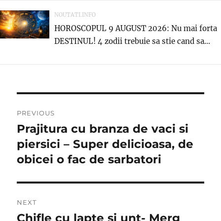
NOUTATI.INFO
HOROSCOPUL 9 AUGUST 2026: Nu mai forta
DESTINUL! 4 zodii trebuie sa stie cand sa...
Post
PREVIOUS
navigation
Prajitura cu branza de vaci si
Previous
post:
piersici – Super delicioasa, de
obicei o fac de sarbatori
NEXT
Chifle cu lapte si unt- Merg
Next