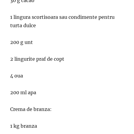
30 g cacao
1 lingura scortisoara sau condimente pentru
turta dulce
200 g unt
2 lingurite praf de copt
4 oua
200 ml apa
Crema de branza:
1 kg branza