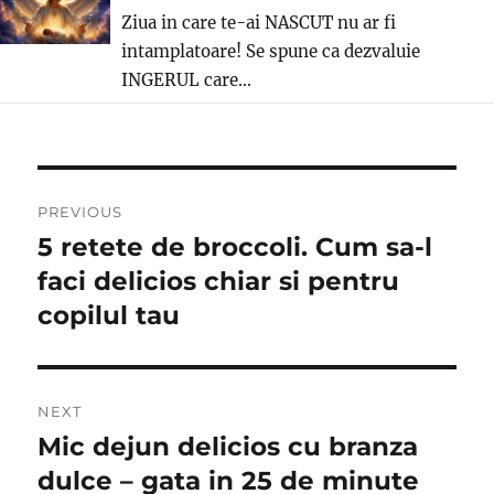
Ziua in care te-ai NASCUT nu ar fi
intamplatoare! Se spune ca dezvaluie
INGERUL care...
Post
PREVIOUS
navigation
5 retete de broccoli. Cum sa-l
Previous
post:
faci delicios chiar si pentru
copilul tau
NEXT
Mic dejun delicios cu branza
Next
post:
dulce – gata in 25 de minute