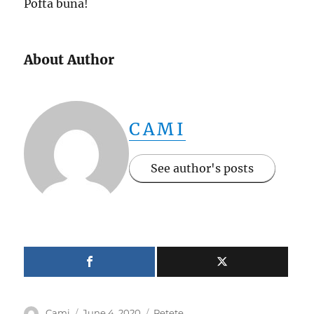
Pofta buna!
About Author
CAMI
See author's posts
Author
Posted
Categories
Cami
June 4, 2020
Retete