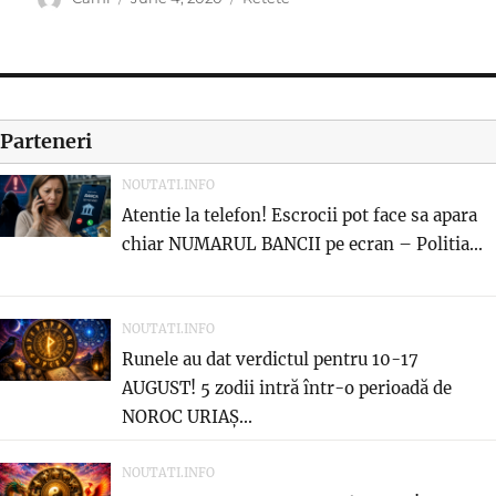
on
Parteneri
NOUTATI.INFO
Atentie la telefon! Escrocii pot face sa apara
chiar NUMARUL BANCII pe ecran – Politia...
NOUTATI.INFO
Runele au dat verdictul pentru 10-17
AUGUST! 5 zodii intră într-o perioadă de
NOROC URIAȘ...
NOUTATI.INFO