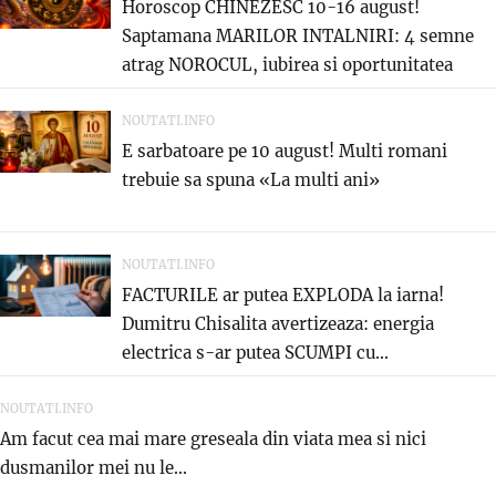
Horoscop CHINEZESC 10-16 august!
Saptamana MARILOR INTALNIRI: 4 semne
atrag NOROCUL, iubirea si oportunitatea
care...
NOUTATI.INFO
E sarbatoare pe 10 august! Multi romani
trebuie sa spuna «La multi ani»
NOUTATI.INFO
FACTURILE ar putea EXPLODA la iarna!
Dumitru Chisalita avertizeaza: energia
electrica s-ar putea SCUMPI cu...
NOUTATI.INFO
Am facut cea mai mare greseala din viata mea si nici
dusmanilor mei nu le...