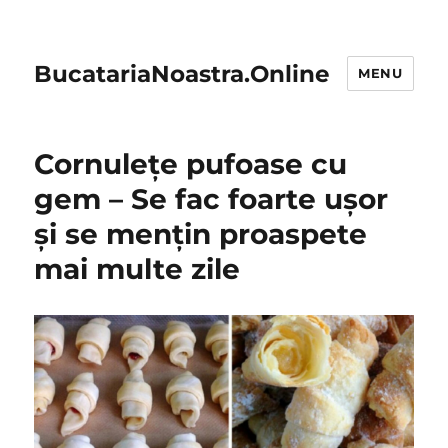
BucatariaNoastra.Online
MENU
Cornulețe pufoase cu
gem – Se fac foarte ușor
și se mențin proaspete
mai multe zile