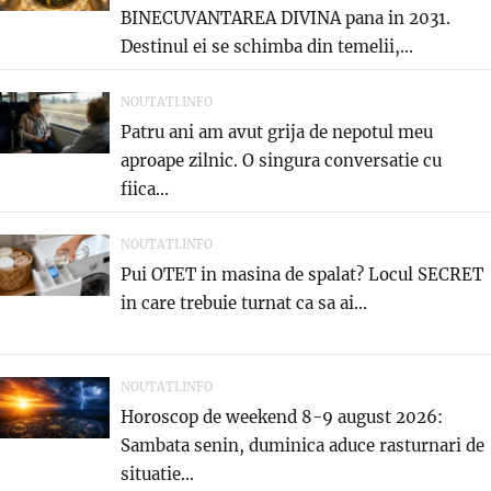
BINECUVANTAREA DIVINA pana in 2031.
Destinul ei se schimba din temelii,...
NOUTATI.INFO
Patru ani am avut grija de nepotul meu
aproape zilnic. O singura conversatie cu
fiica...
NOUTATI.INFO
Pui OTET in masina de spalat? Locul SECRET
in care trebuie turnat ca sa ai...
NOUTATI.INFO
Horoscop de weekend 8-9 august 2026:
Sambata senin, duminica aduce rasturnari de
situatie…