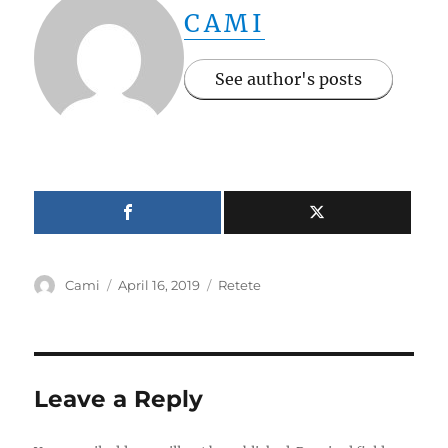
CAMI
See author's posts
Author
Posted
Categories
Cami
April 16, 2019
Retete
on
Leave a Reply