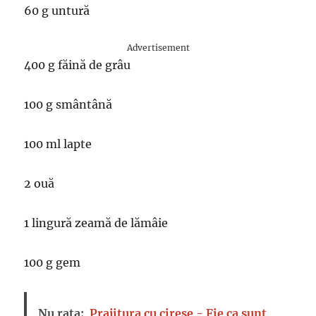
60 g untură
Advertisement
400 g făină de grâu
100 g smântână
100 ml lapte
2 ouă
1 lingură zeamă de lămâie
100 g gem
Nu rata:
Prajitura cu cirese - Fie ca sunt