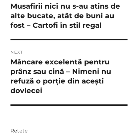
navigation
Musafirii nici nu s-au atins de
Previous
post:
alte bucate, atât de buni au
fost – Cartofi în stil regal
NEXT
Mâncare excelentă pentru
Next
post:
prânz sau cină – Nimeni nu
refuză o porție din acești
dovlecei
Retete