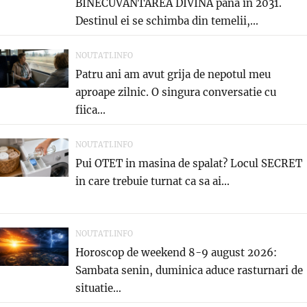
BINECUVANTAREA DIVINA pana in 2031.
Destinul ei se schimba din temelii,...
NOUTATI.INFO
Patru ani am avut grija de nepotul meu
aproape zilnic. O singura conversatie cu
fiica...
NOUTATI.INFO
Pui OTET in masina de spalat? Locul SECRET
in care trebuie turnat ca sa ai...
NOUTATI.INFO
Horoscop de weekend 8-9 august 2026:
Sambata senin, duminica aduce rasturnari de
situatie…