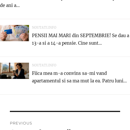
de ani a...
NOUTATI.INFO
PENSII MAI MARI din SEPTEMBRIE! Se dau a
13-a si a 14-a pensie. Cine sunt...
NOUTATI.INFO
Fiica mea m-a convins sa-mi vand
apartamentul si sa ma mut la ea. Patru luni...
Post
PREVIOUS
navigation