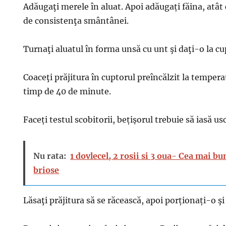
Adăugaţi merele în aluat. Apoi adăugați făina, atât 
de consistenţa smântânei.
Turnaţi aluatul în forma unsă cu unt şi daţi-o la cu
Coaceţi prăjitura în cuptorul preîncălzit la tempera
timp de 40 de minute.
Faceți testul scobitorii, bețișorul trebuie să iasă us
Nu rata:
1 dovlecel, 2 rosii si 3 oua- Cea mai bu
briose
Lăsaţi prăjitura să se răcească, apoi porționați-o şi