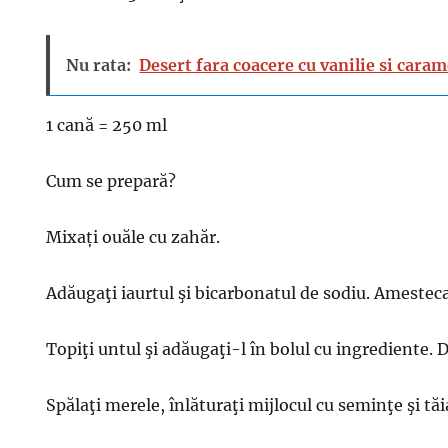
Nu rata:
Desert fara coacere cu vanilie si caram
1 cană = 250 ml
Cum se prepară?
Mixați ouăle cu zahăr.
Adăugaţi iaurtul şi bicarbonatul de sodiu. Amesteca
Topiţi untul şi adăugaţi-l în bolul cu ingrediente.
Spălaţi merele, înlăturaţi mijlocul cu seminţe şi tăi