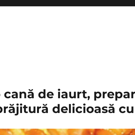
 cană de iaurt, prepa
răjitură delicioasă c