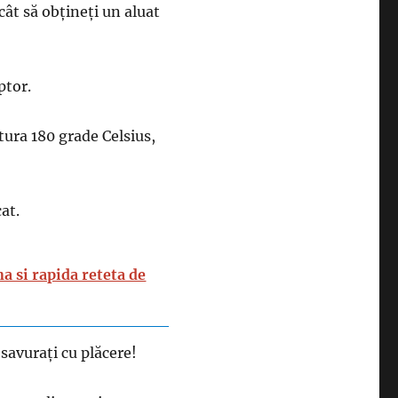
cât să obțineți un aluat
ptor.
tura 180 grade Celsius,
cat.
na si rapida reteta de
 savurați cu plăcere!