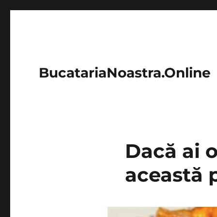
BucatariaNoastra.Online
Dacă ai o
această p