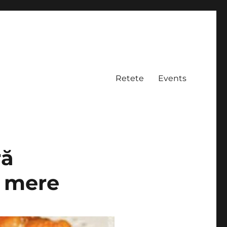
Retete
Events
ră
u mere