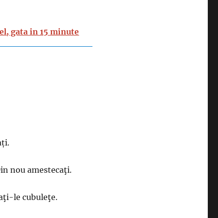
el, gata in 15 minute
ți.
 Din nou amestecaţi.
aţi-le cubuleţe.