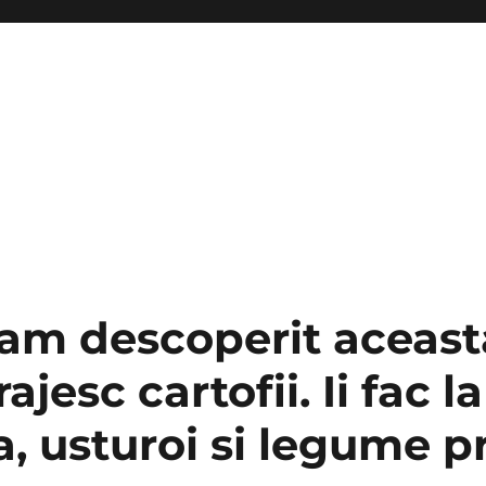
am descoperit aceasta
ajesc cartofii. Ii fac l
a, usturoi si legume 