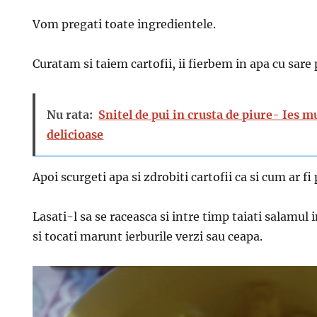
Vom pregati toate ingredientele.
Curatam si taiem cartofii, ii fierbem in apa cu sare
Nu rata:
Snitel de pui in crusta de piure- Ies m
delicioase
Apoi scurgeti apa si zdrobiti cartofii ca si cum ar fi
Lasati-l sa se raceasca si intre timp taiati salamul 
si tocati marunt ierburile verzi sau ceapa.