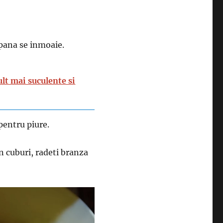
 pana se inmoaie.
ult mai suculente si
 pentru piure.
in cuburi, radeti branza