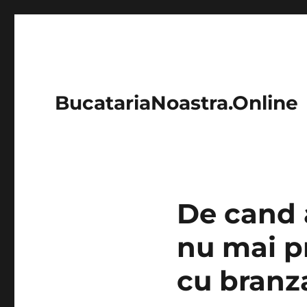
BucatariaNoastra.Online
De cand 
nu mai pr
cu branz