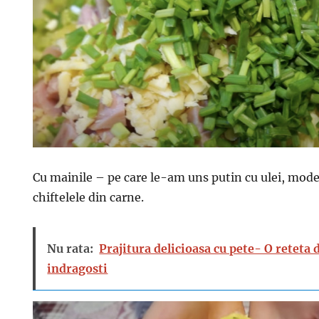
Cu mainile – pe care le-am uns putin cu ulei, mod
chiftelele din carne.
Nu rata:
Prajitura delicioasa cu pete- O reteta d
indragosti