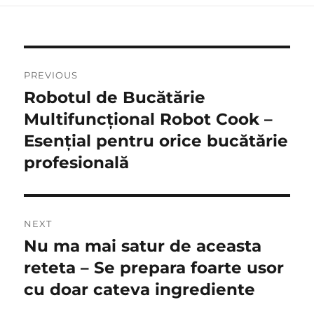
Post
PREVIOUS
navigation
Robotul de Bucătărie
Previous
post:
Multifuncțional Robot Cook –
Esențial pentru orice bucătărie
profesională
NEXT
Nu ma mai satur de aceasta
Next
post:
reteta – Se prepara foarte usor
cu doar cateva ingrediente