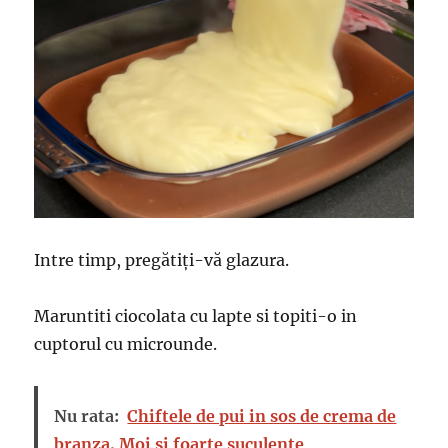
Intre timp, pregătiți-vă glazura.
Maruntiti ciocolata cu lapte si topiti-o in
cuptorul cu microunde.
Nu rata:
Chiftele de pui in sos de crema de
branza. Moi si foarte suculente