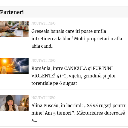
Parteneri
NOUTATI.INFO
Greseala banala care iti poate umfla
intretinerea la bloc! Multi proprietari o afla
abia cand...
NOUTATI.INFO
România, între CANICULĂ și FURTUNI
VIOLENTE! 41°C, vijelii, grindină și ploi
torențiale pe 6 august
NOUTATI.INFO
Alina Pușcău, în lacrimi: „Să vă rugați pentru
mine! Am 5 tumori”. Mărturisirea dureroasă
a...