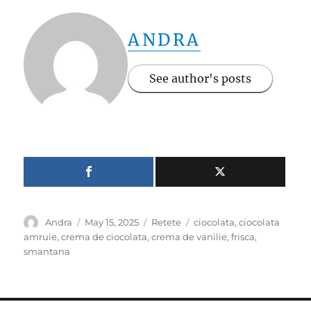
ANDRA
See author's posts
Author
Posted
Categories
Tags
Andra
May 15, 2025
Retete
ciocolata
,
ciocolata
on
amruie
,
crema de ciocolata
,
crema de vanilie
,
frisca
,
smantana