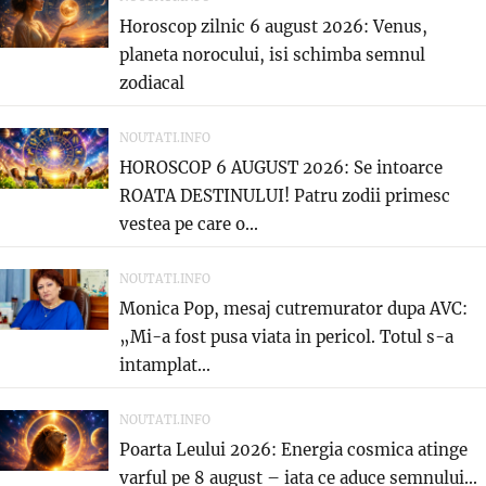
Horoscop zilnic 6 august 2026: Venus,
planeta norocului, isi schimba semnul
zodiacal
NOUTATI.INFO
HOROSCOP 6 AUGUST 2026: Se intoarce
ROATA DESTINULUI! Patru zodii primesc
vestea pe care o...
NOUTATI.INFO
Monica Pop, mesaj cutremurator dupa AVC:
„Mi-a fost pusa viata in pericol. Totul s-a
intamplat...
NOUTATI.INFO
Poarta Leului 2026: Energia cosmica atinge
varful pe 8 august – iata ce aduce semnului...