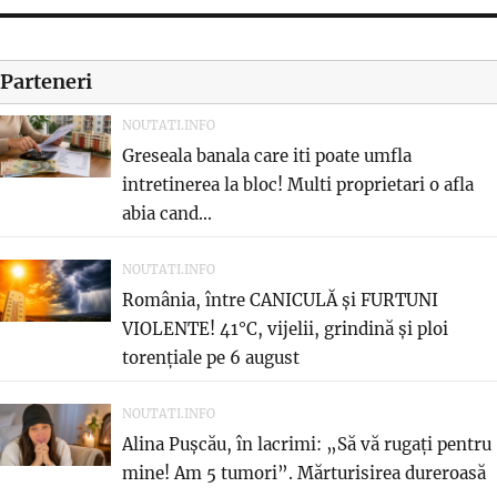
Parteneri
NOUTATI.INFO
Greseala banala care iti poate umfla
intretinerea la bloc! Multi proprietari o afla
abia cand...
NOUTATI.INFO
România, între CANICULĂ și FURTUNI
VIOLENTE! 41°C, vijelii, grindină și ploi
torențiale pe 6 august
NOUTATI.INFO
Alina Pușcău, în lacrimi: „Să vă rugați pentru
mine! Am 5 tumori”. Mărturisirea dureroasă