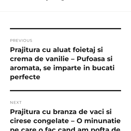
Post
PREVIOUS
navigation
Prajitura cu aluat foietaj si
Previous
post:
crema de vanilie – Pufoasa si
aromata, se imparte in bucati
perfecte
NEXT
Prajitura cu branza de vaci si
Next
post:
cirese congelate – O minunatie
pe care o fac cand am pofta de