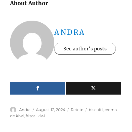
About Author
ANDRA
See author's posts
Author
Posted
Categories
Tags
Andra
August 12, 2024
Retete
biscuiti
,
crema
on
de kiwi
,
frisca
,
kiwi