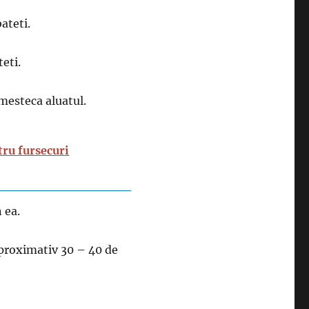
ateti.
eti.
amesteca aluatul.
tru fursecuri
 ea.
aproximativ 30 – 40 de