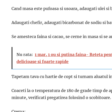
Cand masa este pufoasa si usoara, adaugati ulei si b
Adaugati chefir, adaugati bicarbonat de sodiu si bat
Se amesteca faina si cacao, se cerne in masa si se 
Nu rata:
1 mar, 1 ou si putina faina- Reteta pen
delicioase si foarte rapide
Tapetam ​​tava cu hartie de copt si turnam aluatul in
Coaceti la o temperatura de 180 de grade timp de 
minute, verificati pregatirea folosind o scobitoare.
Crema: