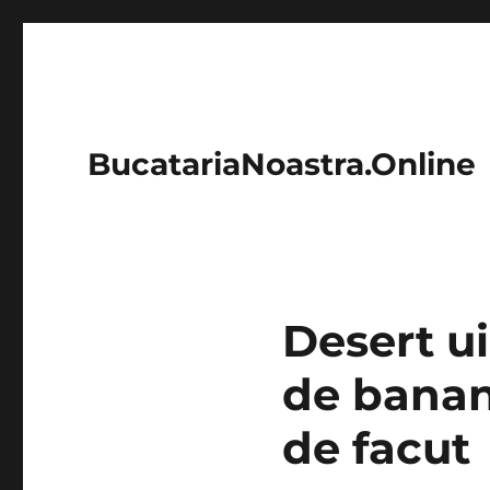
BucatariaNoastra.Online
Desert u
de banane
de facut