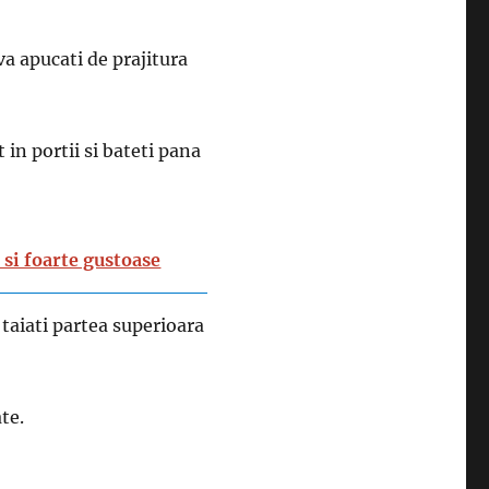
va apucati de prajitura
in portii si bateti pana
 si foarte gustoase
i taiati partea superioara
te.