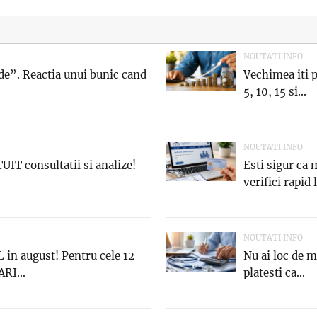
NOUTATI.INFO
e”. Reactia unui bunic cand
Vechimea iti p
5, 10, 15 si...
NOUTATI.INFO
UIT consultatii si analize!
Esti sigur ca
verifici rapid 
NOUTATI.INFO
in august! Pentru cele 12
Nu ai loc de m
RI...
platesti ca...