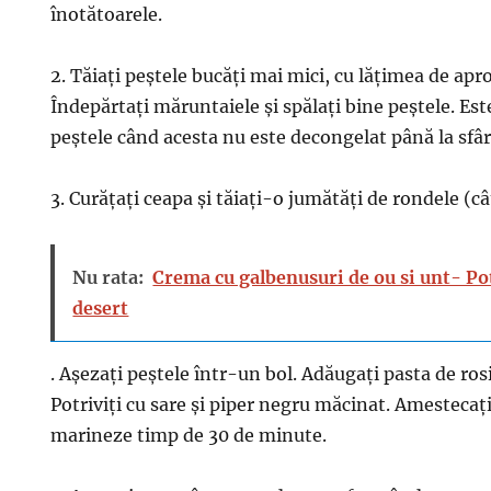
înotătoarele.
2. Tăiați peștele bucăți mai mici, cu lățimea de ap
Îndepărtați măruntaiele și spălați bine peștele. Est
peștele când acesta nu este decongelat până la sfâr
3. Curățați ceapa și tăiați-o jumătăți de rondele (câ
Nu rata:
Crema cu galbenusuri de ou si unt- Po
desert
. Așezați peștele într-un bol. Adăugați pasta de rosi
Potriviți cu sare și piper negru măcinat. Amestecați 
marineze timp de 30 de minute.