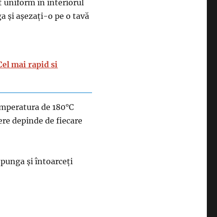
t uniform în interiorul
a și așezați-o pe o tavă
Cel mai rapid si
temperatura de 180°C
re depinde de fiecare
i punga și întoarceți