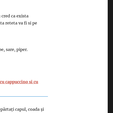
 cred ca exista
a reteta va fi si pe
e, sare, piper.
 cu cappuccino si cu
părtați capul, coada și