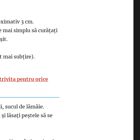
roximativ 3 cm.
e mai simplu să curățați
șit.
t mai subțire).
trivita pentru orice
i, sucul de lămâie.
și lăsați peștele să se