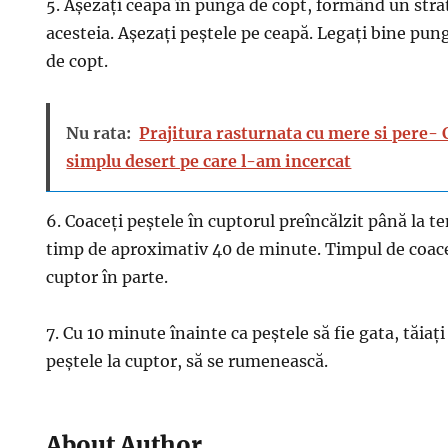
5. Așezați ceapa în punga de copt, formând un stra
acesteia. Așezați peștele pe ceapă. Legați bine pung
de copt.
Nu rata:
Prajitura rasturnata cu mere si pere- 
simplu desert pe care l-am incercat
6. Coaceți peștele în cuptorul preîncălzit până la 
timp de aproximativ 40 de minute. Timpul de coace
cuptor în parte.
7. Cu 10 minute înainte ca peștele să fie gata, tăiaț
peștele la cuptor, să se rumenească.
About Author