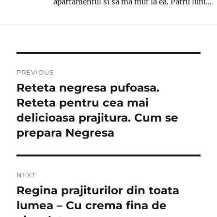
apartamentul si sa ma mut la ea. Patru luni...
Post
PREVIOUS
navigation
Reteta negresa pufoasa.
Previous
post:
Reteta pentru cea mai
delicioasa prajitura. Cum se
prepara Negresa
NEXT
Regina prajiturilor din toata
Next
post:
lumea – Cu crema fina de