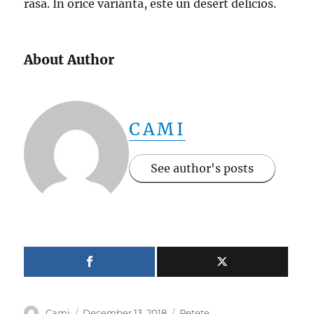
rasa. In orice varianta, este un desert delicios.
About Author
CAMI
See author's posts
Author
Posted
Categories
Cami
December 13, 2018
Retete