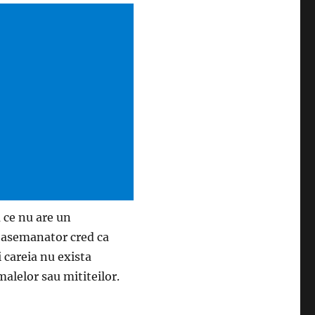
 ce nu are un
i asemanator cred ca
i careia nu exista
alelor sau mititeilor.