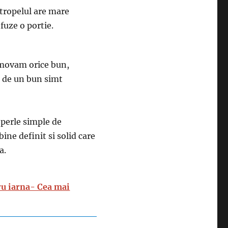
stropelul are mare
fuze o portie.
omovam orice bun,
e de un bun simt
perle simple de
ine definit si solid care
a.
ru iarna- Cea mai