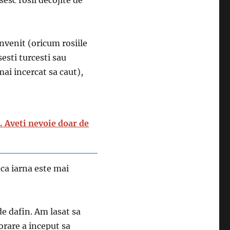
esc rosii decojite de
nvenit (oricum rosiile
esti turcesti sau
ai incercat sa caut),
. Aveti nevoie doar de
 ca iarna este mai
de dafin. Am lasat sa
orare a inceput sa