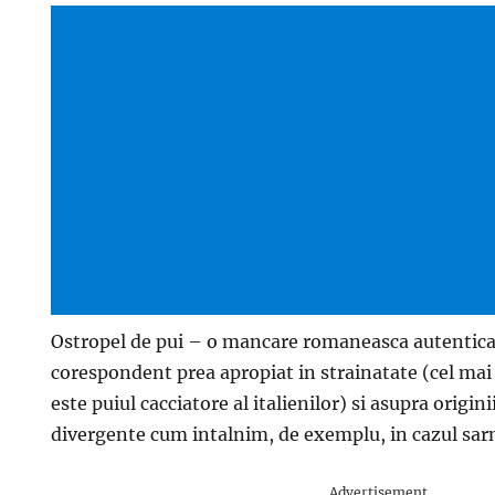
Ostropel de pui – o mancare romaneasca autentica
corespondent prea apropiat in strainatate (cel ma
este puiul cacciatore al italienilor) si asupra origini
divergente cum intalnim, de exemplu, in cazul sarm
Advertisement