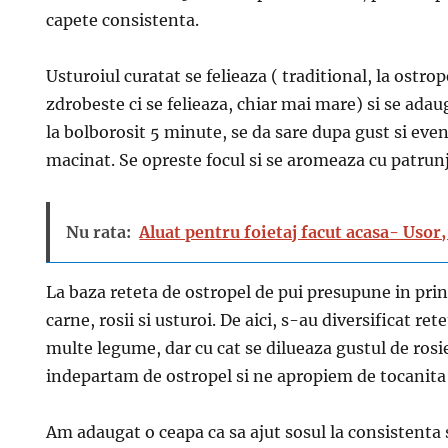
capete consistenta.
Usturoiul curatat se felieaza ( traditional, la ostro
zdrobeste ci se felieaza, chiar mai mare) si se adau
la bolborosit 5 minute, se da sare dupa gust si eve
macinat. Se opreste focul si se aromeaza cu patrunj
Nu rata:
Aluat pentru foietaj facut acasa- Usor, 
La baza reteta de ostropel de pui presupune in princ
carne, rosii si usturoi. De aici, s-au diversificat ret
multe legume, dar cu cat se dilueaza gustul de rosi
indepartam de ostropel si ne apropiem de tocanita 
Am adaugat o ceapa ca sa ajut sosul la consistenta s