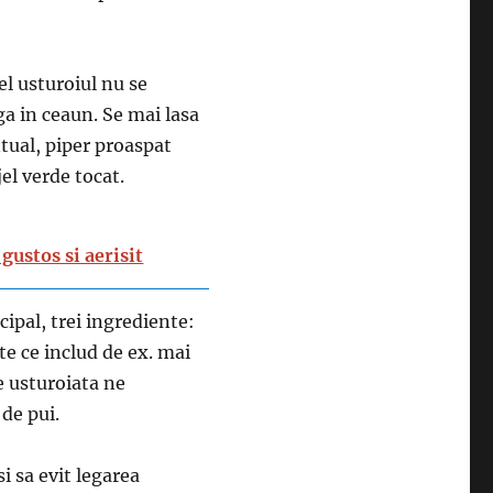
pel usturoiul nu se
ga in ceaun. Se mai lasa
ntual, piper proaspat
el verde tocat.
gustos si aerisit
ipal, trei ingrediente:
ete ce includ de ex. mai
e usturoiata ne
de pui.
i sa evit legarea