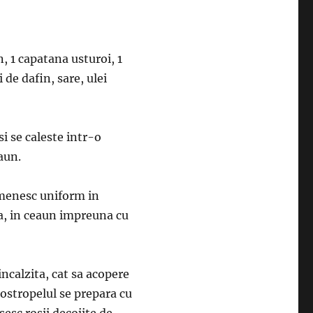
on, 1 capatana usturoi, 1
 de dafin, sare, ulei
i se caleste intr-o
eaun.
rumenesc uniform in
a, in ceaun impreuna cu
incalzita, cat sa acopere
 ostropelul se prepara cu