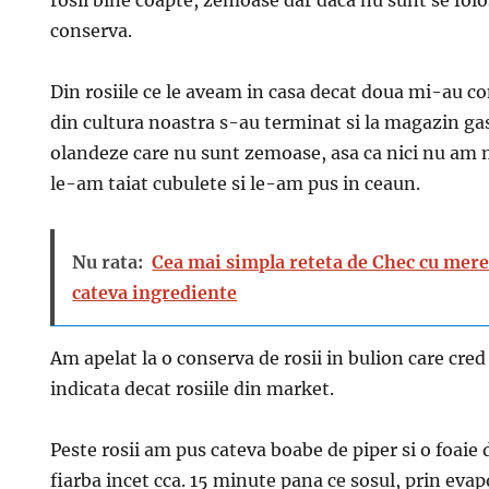
rosii bine coapte, zemoase dar daca nu sunt se folos
conserva.
Din rosiile ce le aveam in casa decat doua mi-au co
din cultura noastra s-au terminat si la magazin gas
olandeze care nu sunt zemoase, asa ca nici nu am m
le-am taiat cubulete si le-am pus in ceaun.
Nu rata:
Cea mai simpla reteta de Chec cu mere
cateva ingrediente
Am apelat la o conserva de rosii in bulion care cred
indicata decat rosiile din market.
Peste rosii am pus cateva boabe de piper si o foaie 
fiarba incet cca. 15 minute pana ce sosul, prin evap