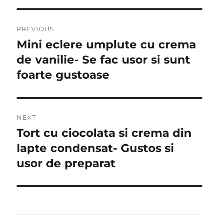
Post
PREVIOUS
navigation
Mini eclere umplute cu crema
Previous
post:
de vanilie- Se fac usor si sunt
foarte gustoase
NEXT
Tort cu ciocolata si crema din
Next
post:
lapte condensat- Gustos si
usor de preparat