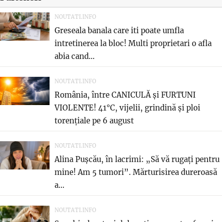
NOUTATI.INFO
Greseala banala care iti poate umfla
intretinerea la bloc! Multi proprietari o afla
abia cand...
NOUTATI.INFO
România, între CANICULĂ și FURTUNI
VIOLENTE! 41°C, vijelii, grindină și ploi
torențiale pe 6 august
NOUTATI.INFO
Alina Pușcău, în lacrimi: „Să vă rugați pentru
mine! Am 5 tumori”. Mărturisirea dureroasă
a...
NOUTATI.INFO