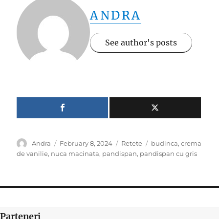
ANDRA
See author's posts
Author
Posted
Categories
Tags
Andra
February 8, 2024
Retete
budinca
,
crema
on
de vanilie
,
nuca macinata
,
pandispan
,
pandispan cu gris
Parteneri