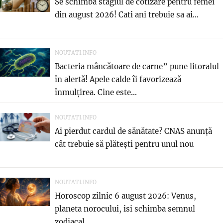
Se schimba stagiul de cotizare pentru femei
din august 2026! Cati ani trebuie sa ai...
NOUTATI.INFO
Bacteria mâncătoare de carne” pune litoralul
în alertă! Apele calde îi favorizează
înmulțirea. Cine este...
NOUTATI.INFO
Ai pierdut cardul de sănătate? CNAS anunță
cât trebuie să plătești pentru unul nou
NOUTATI.INFO
Horoscop zilnic 6 august 2026: Venus,
planeta norocului, isi schimba semnul
zodiacal