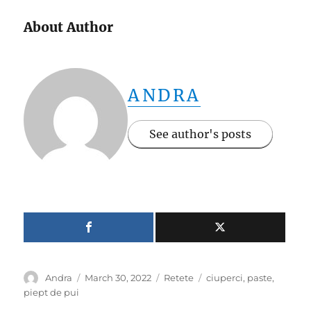
About Author
ANDRA
See author's posts
Author
Posted
Categories
Tags
Andra
March 30, 2022
Retete
ciuperci
,
paste
,
on
piept de pui