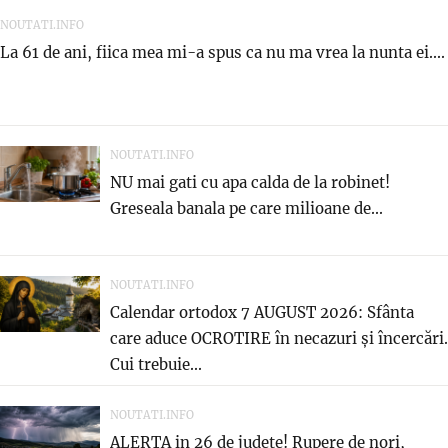
NOUTATI.INFO
La 61 de ani, fiica mea mi-a spus ca nu ma vrea la nunta ei....
NOUTATI.INFO
NU mai gati cu apa calda de la robinet!
Greseala banala pe care milioane de...
NOUTATI.INFO
Calendar ortodox 7 AUGUST 2026: Sfânta
care aduce OCROTIRE în necazuri și încercări.
Cui trebuie...
NOUTATI.INFO
ALERTA in 26 de judete! Rupere de nori,