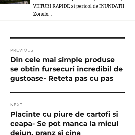
VIITURI RAPIDE si pericol de INUNDATII.
Zonele...
Post
PREVIOUS
navigation
Din cele mai simple produse
Previous
post:
se obtin fursecuri incredibil de
gustoase- Reteta pas cu pas
NEXT
Placinte cu piure de cartofi si
Next
post:
ceapa- Se pot manca la micul
dejun, pranz si cina