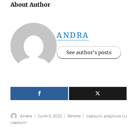
About Author
ANDRA
See author's posts
Author
Posted
Categories
Tags
Andra
June 5, 2022
Retete
capsuni
,
prajitura cu
on
capsuni