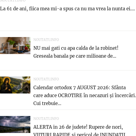
NOUTATI.INFO
La 61 de ani, fiica mea mi-a spus ca nu ma vrea la nunta ei....
NOUTATI.INFO
NU mai gati cu apa calda de la robinet!
Greseala banala pe care milioane de...
NOUTATI.INFO
Calendar ortodox 7 AUGUST 2026: Sfânta
care aduce OCROTIRE în necazuri și încercări.
Cui trebuie...
NOUTATI.INFO
ALERTA in 26 de judete! Rupere de nori,
VIITURI RAPIDE si pericol de INUNDATII.