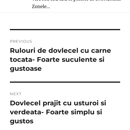
Zonele...
Post
PREVIOUS
navigation
Rulouri de dovlecel cu carne
Previous
post:
tocata- Foarte suculente si
gustoase
NEXT
Dovlecel prajit cu ​​usturoi si
Next
post:
verdeata- Foarte simplu si
gustos