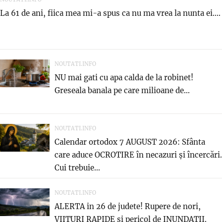
La 61 de ani, fiica mea mi-a spus ca nu ma vrea la nunta ei....
NOUTATI.INFO
NU mai gati cu apa calda de la robinet!
Greseala banala pe care milioane de...
NOUTATI.INFO
Calendar ortodox 7 AUGUST 2026: Sfânta
care aduce OCROTIRE în necazuri și încercări.
Cui trebuie...
NOUTATI.INFO
ALERTA in 26 de judete! Rupere de nori,
VIITURI RAPIDE si pericol de INUNDATII.