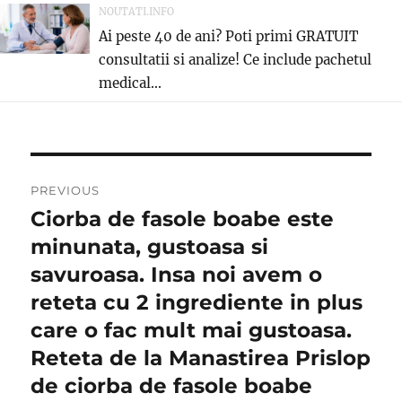
NOUTATI.INFO
Ai peste 40 de ani? Poti primi GRATUIT
consultatii si analize! Ce include pachetul
medical...
Post
PREVIOUS
navigation
Ciorba de fasole boabe este
Previous
post:
minunata, gustoasa si
savuroasa. Insa noi avem o
reteta cu 2 ingrediente in plus
care o fac mult mai gustoasa.
Reteta de la Manastirea Prislop
de ciorba de fasole boabe