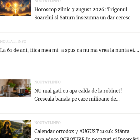
NOUTATI.INFO
Horoscop zilnic 7 august 2026: Trigonul
Soarelui si Saturn inseamna un dar ceresc
NOUTATI.INFO
La 61 de ani, fiica mea mi-a spus ca nu ma vrea la nunta ei....
NOUTATI.INFO
NU mai gati cu apa calda de la robinet!
Greseala banala pe care milioane de...
NOUTATI.INFO
Calendar ortodox 7 AUGUST 2026: Sfânta
care aduce OCROTIRE în necazuri și încercări.