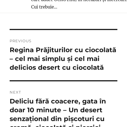
Cui trebuie...
Post
PREVIOUS
navigation
Regina Prăjiturilor cu ciocolată
Previous
post:
– cel mai simplu și cel mai
delicios desert cu ciocolată
NEXT
Deliciu fără coacere, gata în
Next
post:
doar 10 minute – Un desert
senzațional din pișcoturi cu