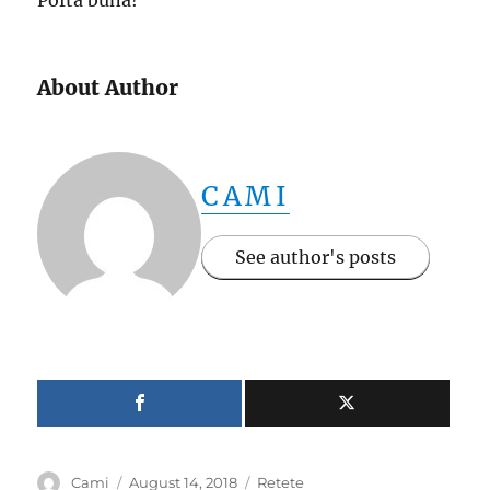
Poftă bună!
About Author
CAMI
See author's posts
Author
Posted
Categories
Cami
August 14, 2018
Retete