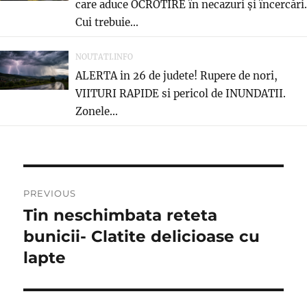
care aduce OCROTIRE în necazuri și încercări.
Cui trebuie...
NOUTATI.INFO
ALERTA in 26 de judete! Rupere de nori,
VIITURI RAPIDE si pericol de INUNDATII.
Zonele...
Post
PREVIOUS
navigation
Tin neschimbata reteta
Previous
post:
bunicii- Clatite delicioase cu
lapte