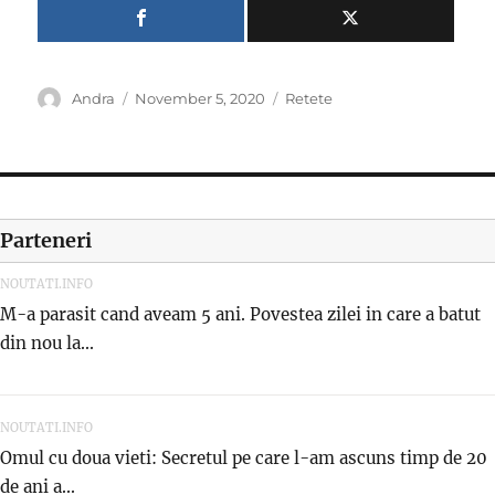
Author
Posted
Categories
Andra
November 5, 2020
Retete
on
Parteneri
NOUTATI.INFO
M-a parasit cand aveam 5 ani. Povestea zilei in care a batut
din nou la...
NOUTATI.INFO
Omul cu doua vieti: Secretul pe care l-am ascuns timp de 20
de ani a...