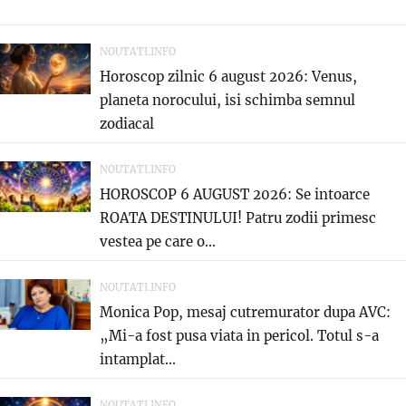
NOUTATI.INFO
Horoscop zilnic 6 august 2026: Venus,
planeta norocului, isi schimba semnul
zodiacal
NOUTATI.INFO
HOROSCOP 6 AUGUST 2026: Se intoarce
ROATA DESTINULUI! Patru zodii primesc
vestea pe care o...
NOUTATI.INFO
Monica Pop, mesaj cutremurator dupa AVC:
„Mi-a fost pusa viata in pericol. Totul s-a
intamplat...
NOUTATI.INFO