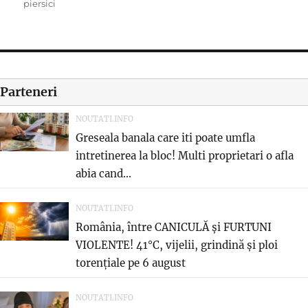
on
piersici
Parteneri
NOUTATI.INFO
Greseala banala care iti poate umfla
intretinerea la bloc! Multi proprietari o afla
abia cand...
NOUTATI.INFO
România, între CANICULĂ și FURTUNI
VIOLENTE! 41°C, vijelii, grindină și ploi
torențiale pe 6 august
NOUTATI.INFO