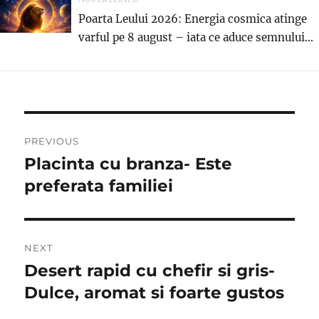
Poarta Leului 2026: Energia cosmica atinge
varful pe 8 august – iata ce aduce semnului...
Post
PREVIOUS
navigation
Placinta cu branza- Este
Previous
post:
preferata familiei
NEXT
Desert rapid cu chefir si gris-
Next
post:
Dulce, aromat si foarte gustos