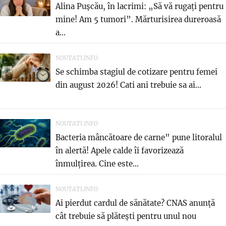
Alina Pușcău, în lacrimi: „Să vă rugați pentru
mine! Am 5 tumori”. Mărturisirea dureroasă
a...
NOUTATI.INFO
Se schimba stagiul de cotizare pentru femei
din august 2026! Cati ani trebuie sa ai...
NOUTATI.INFO
Bacteria mâncătoare de carne” pune litoralul
în alertă! Apele calde îi favorizează
înmulțirea. Cine este...
NOUTATI.INFO
Ai pierdut cardul de sănătate? CNAS anunță
cât trebuie să plătești pentru unul nou