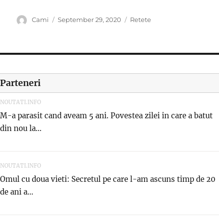
Author
Posted
Categories
Cami
September 29, 2020
Retete
on
Parteneri
NOUTATI.INFO
M-a parasit cand aveam 5 ani. Povestea zilei in care a batut
din nou la...
NOUTATI.INFO
Omul cu doua vieti: Secretul pe care l-am ascuns timp de 20
de ani a...