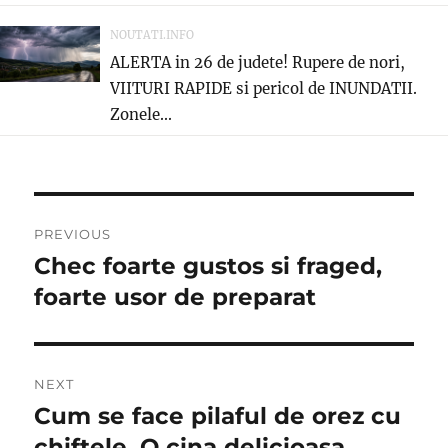
NOUTATI.INFO
ALERTA in 26 de judete! Rupere de nori,
VIITURI RAPIDE si pericol de INUNDATII.
Zonele...
Post
PREVIOUS
navigation
Chec foarte gustos si fraged,
Previous
post:
foarte usor de preparat
NEXT
Cum se face pilaful de orez cu
Next
post:
chiftele. O cina delicioasa