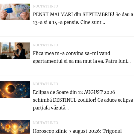
NOUTATI.INFO
PENSII MAI MARI din SEPTEMBRIE! Se dau a
13-a si a 14-a pensie. Cine sunt...
NOUTATI.INFO
Fiica mea m-a convins sa-mi vand
apartamentul si sa ma mut la ea. Patru luni...
NOUTATI.INFO
Eclipsa de Soare din 12 AUGUST 2026
schimbă DESTINUL zodiilor! Ce aduce eclipsa
parțială văzută...
NOUTATI.INFO
Horoscop zilnic 7 august 2026: Trigonul