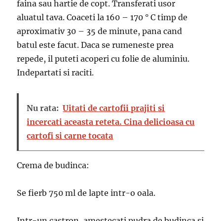
faina sau hartie de copt. Transferati usor
aluatul tava. Coaceti la 160 – 170 ° C timp de
aproximativ 30 – 35 de minute, pana cand
batul este facut. Daca se rumeneste prea
repede, il puteti acoperi cu folie de aluminiu.
Indepartati si raciti.
Nu rata:
Uitati de cartofii prajiti si
incercati aceasta reteta. Cina delicioasa cu
cartofi si carne tocata
Crema de budinca:
Se fierb 750 ml de lapte intr-o oala.
Intr-un castron, amestecati pudra de budinca si