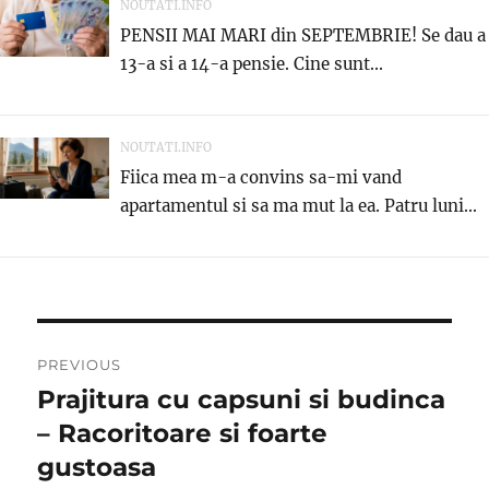
NOUTATI.INFO
PENSII MAI MARI din SEPTEMBRIE! Se dau a
13-a si a 14-a pensie. Cine sunt...
NOUTATI.INFO
Fiica mea m-a convins sa-mi vand
apartamentul si sa ma mut la ea. Patru luni...
Post
PREVIOUS
navigation
Prajitura cu capsuni si budinca
Previous
post:
– Racoritoare si foarte
gustoasa