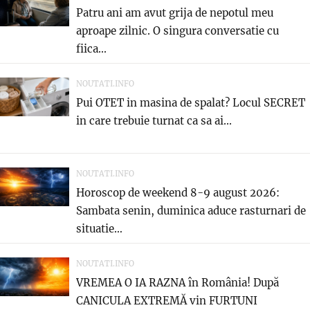
Patru ani am avut grija de nepotul meu
aproape zilnic. O singura conversatie cu
fiica...
NOUTATI.INFO
Pui OTET in masina de spalat? Locul SECRET
in care trebuie turnat ca sa ai...
NOUTATI.INFO
Horoscop de weekend 8-9 august 2026:
Sambata senin, duminica aduce rasturnari de
situatie…
NOUTATI.INFO
VREMEA O IA RAZNA în România! După
CANICULA EXTREMĂ vin FURTUNI