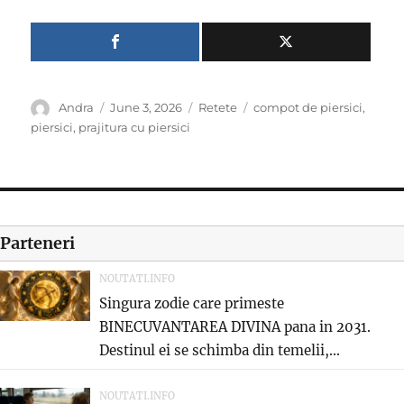
Author
Posted
Categories
Tags
Andra
June 3, 2026
Retete
compot de piersici
,
on
piersici
,
prajitura cu piersici
Parteneri
NOUTATI.INFO
Singura zodie care primeste
BINECUVANTAREA DIVINA pana in 2031.
Destinul ei se schimba din temelii,...
NOUTATI.INFO