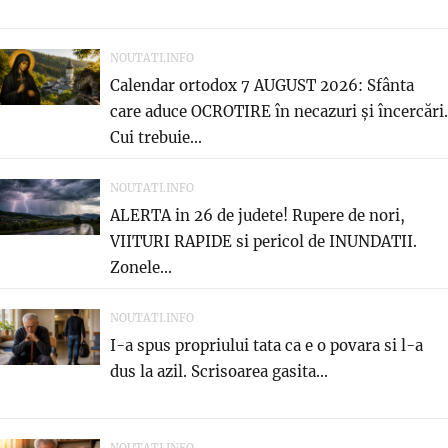
NOUTATI.INFO
Calendar ortodox 7 AUGUST 2026: Sfânta
care aduce OCROTIRE în necazuri și încercări.
Cui trebuie...
NOUTATI.INFO
ALERTA in 26 de judete! Rupere de nori,
VIITURI RAPIDE si pericol de INUNDATII.
Zonele...
NOUTATI.INFO
I-a spus propriului tata ca e o povara si l-a
dus la azil. Scrisoarea gasita...
NOUTATI.INFO