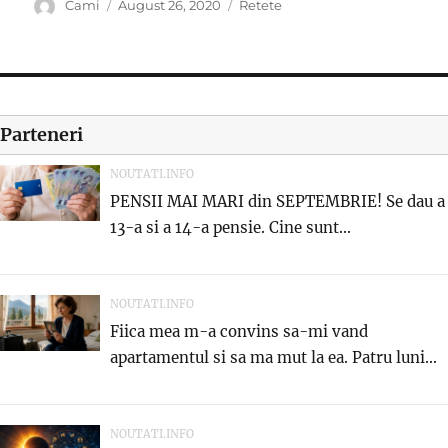
Author
Posted
Categories
Cami
August 26, 2020
Retete
on
Parteneri
NOUTATI.INFO
PENSII MAI MARI din SEPTEMBRIE! Se dau a
13-a si a 14-a pensie. Cine sunt...
NOUTATI.INFO
Fiica mea m-a convins sa-mi vand
apartamentul si sa ma mut la ea. Patru luni...
NOUTATI.INFO