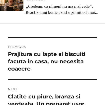
„Credeam ca nimeni nu ma mai vede”.
Reactia unui bunic cand a primit cel mai...
Post
PREVIOUS
navigation
Prajitura cu lapte si biscuiti
Previous
post:
facuta in casa, nu necesita
coacere
NEXT
Clatite cu piure, branza si
Next
post:
verdeata. Un preparat usor,