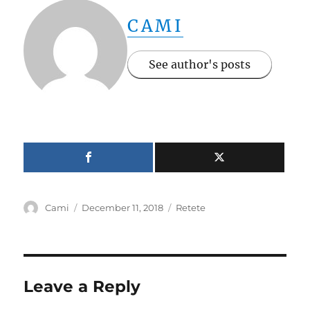
CAMI
See author's posts
Author
Posted
Categories
Cami
December 11, 2018
Retete
on
Leave a Reply