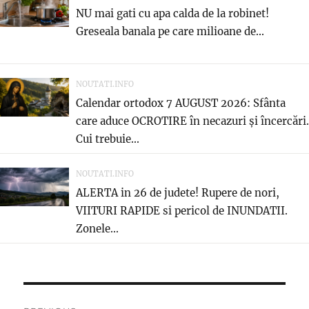
NU mai gati cu apa calda de la robinet!
Greseala banala pe care milioane de...
NOUTATI.INFO
Calendar ortodox 7 AUGUST 2026: Sfânta
care aduce OCROTIRE în necazuri și încercări.
Cui trebuie...
NOUTATI.INFO
ALERTA in 26 de judete! Rupere de nori,
VIITURI RAPIDE si pericol de INUNDATII.
Zonele...
Post