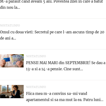
M-a parasit cand aveam 5 ani. Povestea zilei in care a batut
din nou la...
NOUTATI.INFO
Omul cu doua vieti: Secretul pe care l-am ascuns timp de 20
de ani a...
NOUTATI.INFO
PENSII MAI MARI din SEPTEMBRIE! Se dau a
13-a si a 14-a pensie. Cine sunt...
NOUTATI.INFO
Fiica mea m-a convins sa-mi vand
apartamentul si sa ma mut la ea. Patru luni...