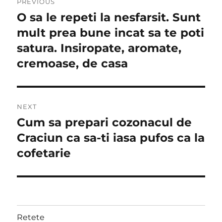
PREVIOUS
navigation
O sa le repeti la nesfarsit. Sunt
Previous
post:
mult prea bune incat sa te poti
satura. Insiropate, aromate,
cremoase, de casa
NEXT
Cum sa prepari cozonacul de
Next
post:
Craciun ca sa-ti iasa pufos ca la
cofetarie
Retete