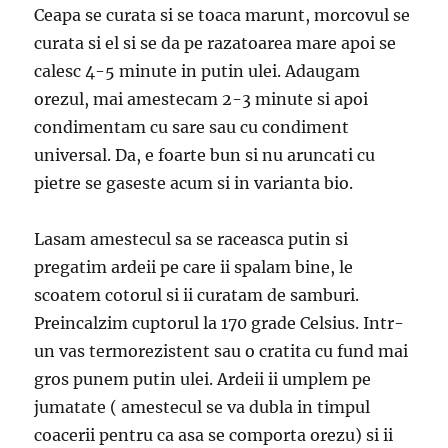
Ceapa se curata si se toaca marunt, morcovul se
curata si el si se da pe razatoarea mare apoi se
calesc 4-5 minute in putin ulei. Adaugam
orezul, mai amestecam 2-3 minute si apoi
condimentam cu sare sau cu condiment
universal. Da, e foarte bun si nu aruncati cu
pietre se gaseste acum si in varianta bio.
Lasam amestecul sa se raceasca putin si
pregatim ardeii pe care ii spalam bine, le
scoatem cotorul si ii curatam de samburi.
Preincalzim cuptorul la 170 grade Celsius. Intr-
un vas termorezistent sau o cratita cu fund mai
gros punem putin ulei. Ardeii ii umplem pe
jumatate ( amestecul se va dubla in timpul
coacerii pentru ca asa se comporta orezu) si ii